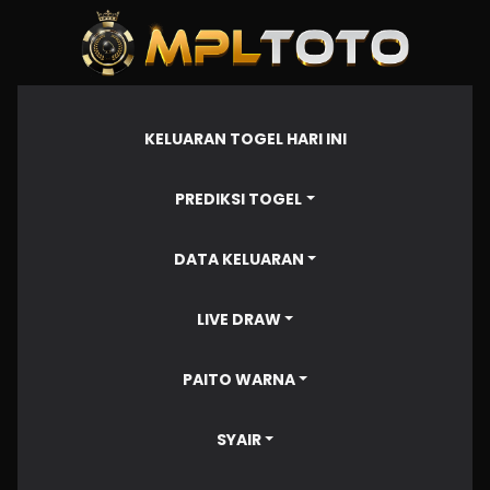
KELUARAN TOGEL HARI INI
PREDIKSI TOGEL
DATA KELUARAN
LIVE DRAW
PAITO WARNA
SYAIR