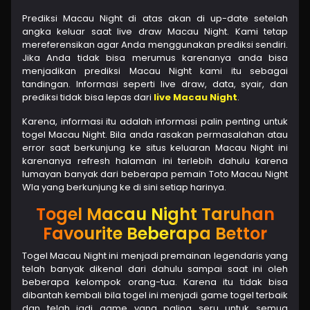
Prediksi Macau Night di atas akan di up-date setelah
angka keluar saat live draw Macau Night. Kami tetap
mereferensikan agar Anda menggunakan prediksi sendiri.
Jika Anda tidak bisa merumus karenanya anda bisa
menjadikan prediksi Macau Night kami itu sebagai
tandingan. Informasi seperti live draw, data, syair, dan
prediksi tidak bisa lepas dari
live Macau Night
.
Karena, informasi itu adalah informasi palin penting untuk
togel Macau Night. Bila anda rasakan permasalahan atau
error saat berkunjung ke situs keluaran Macau Night ini
karenanya refresh halaman ini terlebih dahulu karena
lumayan banyak dari beberapa pemain Toto Macau Night
Wla yang berkunjung ke di sini setiap harinya.
Togel Macau Night Taruhan
Favourite Beberapa Bettor
Togel Macau Night ini menjadi premainan legendaris yang
telah banyak dikenal dari dahulu sampai saat ini oleh
beberapa kelompok orang-tua. Karena itu tidak bisa
dibantah kembali bila togel ini menjadi game togel terbaik
dan telah jadi game yang paling seru untuk semua