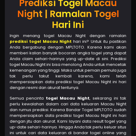
Prediksi Togel Macau
Night | Ramalan Togel
Hari Ini
Ingin menang togel Macau Night dengan ramalan
prediksi togel Macau Night
hari ini? Untuk itu pastikan
Anda bergabung dengan MPLTOTO. Karena kami akan
memberi kalian banyak bocoran angka togel yang dapat
Anda claim sehari-harinya yang up-date di sini. Prediksi
togel Macau Night ini bisa menolong Anda untuk mencetak
kemenangan yang tinggi. Maka untuk pemain pemula juga
tak perlu takut kembali karena, kami telah
mempersiapkan data prediksi togel Macau Night ini hari
dengan resmi dan akurat tentunya.
Semua pencinta
togel Macau Night
, sekarang ini tak
perlu kewalahan dalam cari data keluaran Macau Night
dan rumus prediksi. Karena Bandar Togel MPLTOTO sudah
mempersiapkan data prediksi togel Macau Night ini hari
dengan jitu dan akurat. Kami layani data result togel yang
up-date sehari-harinya. Hingga Anda tak perlu keluar situs
ini untuk cari data keluaran di bandar togel online yang