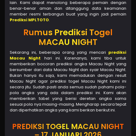
lain. Kami dapat menolong beberapa pemain dengan
benar-benar aman dan ditanggung data keamanan
member resmi terbangun buat yang ingin jadi pemain
Prediksi
MPLTOTO
.
Rumus Prediksi Togel
MACAU NIGHT
Sekarang ini, beberapa orang yang mencari
prediksi
Macau Night
hari ini. Karenanya, kami tiba untuk
memberikan bocoran prediksi angka Macau Night yang
bersumber dari data Macau Night dan syair Macau Night.
Bukan hanya itu saja, kami memadukan dengan result
Macau Night agar prediksi togel Macau Night kami ini
secara jitu. Sudah pasti anda semua sudah pahami pola-
pola angka yang ada dalam prediksi ini. Kami akan
memberikan tabel yang berisi deretan angka sama
sesuai pola nya masing-masing. Mengharap secara tepat
dan diperhatikan angka yang kami berikan berikut ini.
PREDIKSI TOGEL MACAU NIGHT
– 17 JANUARI 2026