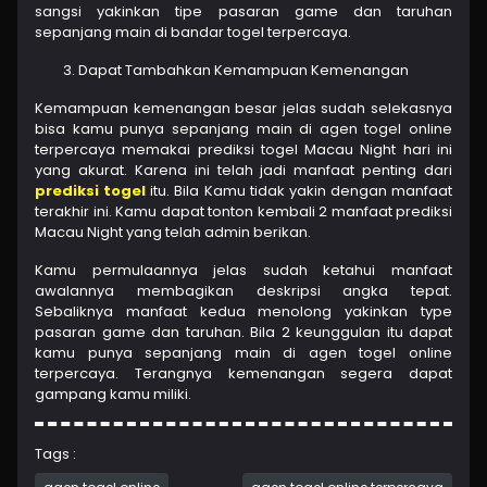
sangsi yakinkan tipe pasaran game dan taruhan
sepanjang main di bandar togel terpercaya.
Dapat Tambahkan Kemampuan Kemenangan
Kemampuan kemenangan besar jelas sudah selekasnya
bisa kamu punya sepanjang main di agen togel online
terpercaya memakai prediksi togel Macau Night hari ini
yang akurat. Karena ini telah jadi manfaat penting dari
prediksi togel
itu. Bila Kamu tidak yakin dengan manfaat
terakhir ini. Kamu dapat tonton kembali 2 manfaat prediksi
Macau Night yang telah admin berikan.
Kamu permulaannya jelas sudah ketahui manfaat
awalannya membagikan deskripsi angka tepat.
Sebaliknya manfaat kedua menolong yakinkan type
pasaran game dan taruhan. Bila 2 keunggulan itu dapat
kamu punya sepanjang main di agen togel online
terpercaya. Terangnya kemenangan segera dapat
gampang kamu miliki.
Tags :