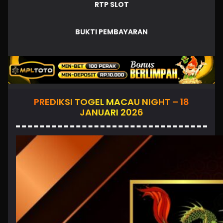
RTP SLOT
BUKTI PEMBAYARAN
PREDIKSI TOGEL MACAU NIGHT – 18
JANUARI 2026