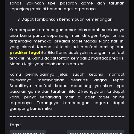
sangsi yakinkan tipe pasaran game dan taruhan
sepanjang main di bandar togel terpercaya.
Dapat Tambahkan Kemampuan Kemenangan
Kemampuan kemenangan besar jelas sudah selekasnya
bisa kamu punya sepanjang main di agen togel online
terpercaya memakai prediksi togel Macau Night hari ini
yang akurat. Karena ini telah jadi manfaat penting dari
prediksi togel
itu. Bila Kamu tidak yakin dengan manfaat
terakhir ini. Kamu dapat tonton kembali 2 manfaat prediksi
Macau Night yang telah admin berikan.
Kamu permulaannya jelas sudah ketahui manfaat
awalannya membagikan deskripsi angka tepat.
Sebaliknya manfaat kedua menolong yakinkan type
pasaran game dan taruhan. Bila 2 keunggulan itu dapat
kamu punya sepanjang main di agen togel online
terpercaya. Terangnya kemenangan segera dapat
gampang kamu miliki.
Tags :