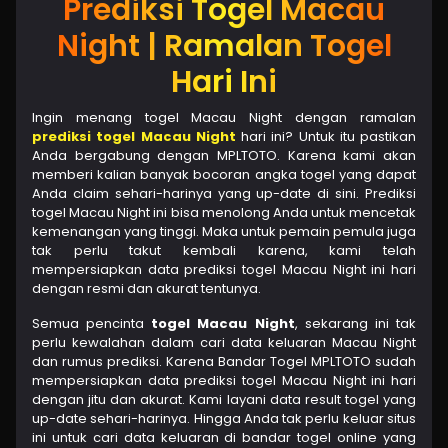
Prediksi Togel Macau
Night | Ramalan Togel
Hari Ini
Ingin menang togel Macau Night dengan ramalan
prediksi togel Macau Night
hari ini? Untuk itu pastikan
Anda bergabung dengan MPLTOTO. Karena kami akan
memberi kalian banyak bocoran angka togel yang dapat
Anda claim sehari-harinya yang up-date di sini. Prediksi
togel Macau Night ini bisa menolong Anda untuk mencetak
kemenangan yang tinggi. Maka untuk pemain pemula juga
tak perlu takut kembali karena, kami telah
mempersiapkan data prediksi togel Macau Night ini hari
dengan resmi dan akurat tentunya.
Semua pencinta
togel Macau Night
, sekarang ini tak
perlu kewalahan dalam cari data keluaran Macau Night
dan rumus prediksi. Karena Bandar Togel MPLTOTO sudah
mempersiapkan data prediksi togel Macau Night ini hari
dengan jitu dan akurat. Kami layani data result togel yang
up-date sehari-harinya. Hingga Anda tak perlu keluar situs
ini untuk cari data keluaran di bandar togel online yang