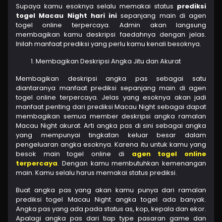
Supaya kamu esoknya selalu memakai status
prediksi
togel
Macau Night hari ini
sepanjang main di agen
togel online terpercaya. Admin akan langsung
membagikan kamu deskripsi faedahnya dengan jelas.
Inilah manfaat prediksi yang perlu kamu kenali besoknya.
Membagikan Deskripsi Angka Jitu dan Akurat
Membagikan deskripsi angka pas sebagai satu
diantaranya manfaat prediksi sepanjang main di agen
togel online terpercaya. Jelas yang esoknya akan jadi
manfaat penting dari prediksi Macau Night sebagai dapat
membagikan semua member deskripsi angka ramalan
Macau Night akurat. Arti angka pas di sini sebagai angka
yang mempunyai tingkatan keluar besar dalam
pengeluaran angka esoknya. Karena itu untuk kamu yang
besok main togel online di
agen togel online
terpercaya
. Dengan kamu membutuhkan kemenangan
main. Kamu selalu harus memakai status prediksi.
Buat angka pas yang akan kamu punya dari ramalan
prediksi togel Macau Night angka togel ada banyak.
Angka pas yang ada pada status as, kop, kepala dan ekor.
Apalagi angka pas dari tiap type pasaran game dan