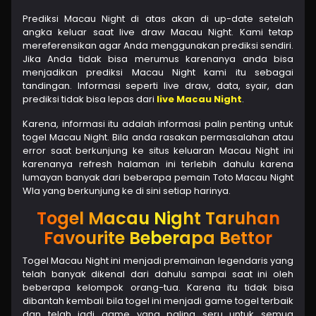
Prediksi Macau Night di atas akan di up-date setelah
angka keluar saat live draw Macau Night. Kami tetap
mereferensikan agar Anda menggunakan prediksi sendiri.
Jika Anda tidak bisa merumus karenanya anda bisa
menjadikan prediksi Macau Night kami itu sebagai
tandingan. Informasi seperti live draw, data, syair, dan
prediksi tidak bisa lepas dari
live Macau Night
.
Karena, informasi itu adalah informasi palin penting untuk
togel Macau Night. Bila anda rasakan permasalahan atau
error saat berkunjung ke situs keluaran Macau Night ini
karenanya refresh halaman ini terlebih dahulu karena
lumayan banyak dari beberapa pemain Toto Macau Night
Wla yang berkunjung ke di sini setiap harinya.
Togel Macau Night Taruhan
Favourite Beberapa Bettor
Togel Macau Night ini menjadi premainan legendaris yang
telah banyak dikenal dari dahulu sampai saat ini oleh
beberapa kelompok orang-tua. Karena itu tidak bisa
dibantah kembali bila togel ini menjadi game togel terbaik
dan telah jadi game yang paling seru untuk semua