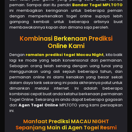
pemain. Sampai dari itu pendiri
Bandar Togel MPLTOTO
ini membagikan keringanan untuk beberapa pemain
dengan memperkenalkan togel online supaya lebih
gampang kembali untuk beberapa artisnya buat
membawakannya kapan dan dimana saja peroleh.
Kombinasi Berkenaan Prediksi
Online Kami
Dengan
ramalan
prediksi
togel Macau Night
, kita balik
lagi ke mode yang lebih konvensional dari permainan.
Sebagian orang telah senang dengan uang tunai yang
menggunakan uang asli sejauh beberapa tahun, dan
permainan online ini alami kenaikan yang besar sekali
dalam daya tarik sekarang ini pada akhirannya patut untuk
dimainkan melalui internet. Ini adalah beberapa
kombinasi cepat buat anda ketahui berkenaan permainan
Togel Online. Sekarang ini anda dapat beberapa gagasan
dari
Agen
Togel Online
MPLTOTO yang kami persiapkan
ini.
Manfaat Prediksi
MACAU NIGHT
Sepanjang Main di Agen Togel Resmi