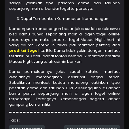
sangsi yakinkan tipe pasaran game dan taruhan
sepanjang main di bandar togel terpercaya.
Dapat Tambahkan Kemampuan Kemenangan
Kemampuan kemenangan besar jelas sudah selekasnya
bisa kamu punya sepanjang main di agen togel online
terpercaya memakai prediksi togel Macau Night hari ini
yang akurat. Karena ini telah jadi manfaat penting dari
prediksi togel
itu. Bila Kamu tidak yakin dengan manfaat
terakhir ini. Kamu dapat tonton kembali 2 manfaat prediksi
Macau Night yang telah admin berikan.
Kamu permulaannya jelas sudah ketahui manfaat
awalannya membagikan deskripsi angka tepat.
Sebaliknya manfaat kedua menolong yakinkan type
pasaran game dan taruhan. Bila 2 keunggulan itu dapat
kamu punya sepanjang main di agen togel online
terpercaya. Terangnya kemenangan segera dapat
gampang kamu miliki.
Tags :