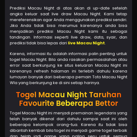
Prediksi Macau Night di atas akan di up-date setelah
angka keluar saat live draw Macau Night. Kami tetap
mereferensikan agar Anda menggunakan prediksi sendiri.
Jika Anda tidak bisa merumus karenanya anda bisa
menjadikan prediksi Macau Night kami itu sebagai
tandingan. Informasi seperti live draw, data, syair, dan
prediksi tidak bisa lepas dari
live Macau Night
.
Karena, informasi itu adalah informasi palin penting untuk
togel Macau Night. Bila anda rasakan permasalahan atau
error saat berkunjung ke situs keluaran Macau Night ini
karenanya refresh halaman ini terlebih dahulu karena
lumayan banyak dari beberapa pemain Toto Macau Night
Wla yang berkunjung ke di sini setiap harinya.
Togel Macau Night Taruhan
Favourite Beberapa Bettor
Togel Macau Night ini menjadi premainan legendaris yang
telah banyak dikenal dari dahulu sampai saat ini oleh
beberapa kelompok orang-tua. Karena itu tidak bisa
dibantah kembali bila togel ini menjadi game togel terbaik
dan telah jadi game yang paling seru untuk semua