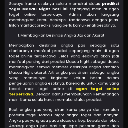
Supaya kamu esoknya selalu memakai status
prediksi
togel
Macau Night hari ini
sepanjang main di agen
togel online terpercaya. Admin akan langsung
membagikan kamu deskripsi faedahnya dengan jelas.
Inilah manfaat prediksi yang perlu kamu kenali besoknya.
Membagikan Deskripsi Angka Jitu dan Akurat
Membagikan deskripsi angka pas sebagai satu
diantaranya manfaat prediksi sepanjang main di agen
togel online terpercaya. Jelas yang esoknya akan jadi
manfaat penting dari prediksi Macau Night sebagai dapat
membagikan semua member deskripsi angka ramalan
Macau Night akurat. Arti angka pas di sini sebagai angka
yang mempunyai tingkatan keluar besar dalam
pengeluaran angka esoknya. Karena itu untuk kamu yang
besok main togel online di
agen togel online
terpercaya
. Dengan kamu membutuhkan kemenangan
main. Kamu selalu harus memakai status prediksi.
Buat angka pas yang akan kamu punya dari ramalan
prediksi togel Macau Night angka togel ada banyak.
Angka pas yang ada pada status as, kop, kepala dan ekor.
Apalagi angka pas dari tiap type pasaran game dan