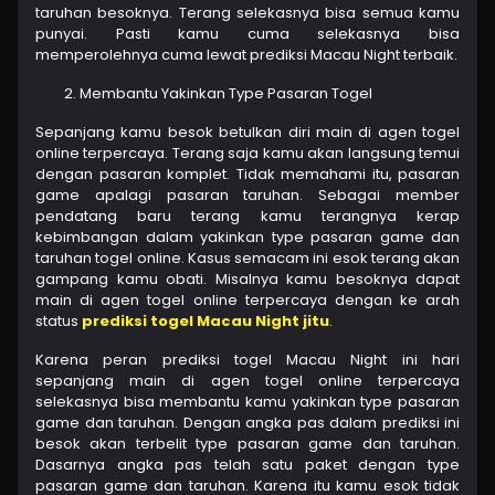
taruhan besoknya. Terang selekasnya bisa semua kamu
punyai. Pasti kamu cuma selekasnya bisa
memperolehnya cuma lewat prediksi Macau Night terbaik.
Membantu Yakinkan Type Pasaran Togel
Sepanjang kamu besok betulkan diri main di agen togel
online terpercaya. Terang saja kamu akan langsung temui
dengan pasaran komplet. Tidak memahami itu, pasaran
game apalagi pasaran taruhan. Sebagai member
pendatang baru terang kamu terangnya kerap
kebimbangan dalam yakinkan type pasaran game dan
taruhan togel online. Kasus semacam ini esok terang akan
gampang kamu obati. Misalnya kamu besoknya dapat
main di agen togel online terpercaya dengan ke arah
status
prediksi
togel Macau Night jitu
.
Karena peran prediksi togel Macau Night ini hari
sepanjang main di agen togel online terpercaya
selekasnya bisa membantu kamu yakinkan type pasaran
game dan taruhan. Dengan angka pas dalam prediksi ini
besok akan terbelit type pasaran game dan taruhan.
Dasarnya angka pas telah satu paket dengan type
pasaran game dan taruhan. Karena itu kamu esok tidak