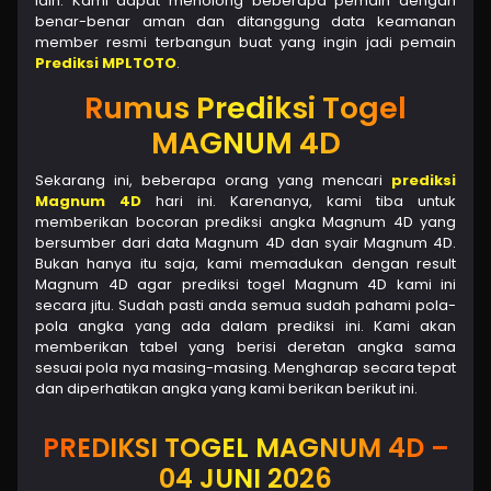
lain. Kami dapat menolong beberapa pemain dengan
benar-benar aman dan ditanggung data keamanan
member resmi terbangun buat yang ingin jadi pemain
Prediksi
MPLTOTO
.
Rumus Prediksi Togel
MAGNUM 4D
Sekarang ini, beberapa orang yang mencari
prediksi
Magnum 4D
hari ini. Karenanya, kami tiba untuk
memberikan bocoran prediksi angka Magnum 4D yang
bersumber dari data Magnum 4D dan syair Magnum 4D.
Bukan hanya itu saja, kami memadukan dengan result
Magnum 4D agar prediksi togel Magnum 4D kami ini
secara jitu. Sudah pasti anda semua sudah pahami pola-
pola angka yang ada dalam prediksi ini. Kami akan
memberikan tabel yang berisi deretan angka sama
sesuai pola nya masing-masing. Mengharap secara tepat
dan diperhatikan angka yang kami berikan berikut ini.
PREDIKSI TOGEL MAGNUM 4D –
04 JUNI 2026