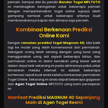
pemain. Sampai dari itu pendiri
Bandar Togel MPLTOTO
ini membagikan keringanan untuk beberapa pemain
dengan memperkenalkan togel online supaya lebih
gampang kembali untuk beberapa artisnya buat
membawakannya kapan dan dimana saja peroleh.
Kombinasi Berkenaan Prediksi
Online Kami
Dengan
ramalan
prediksi
togel Magnum 4D
, kita balik
lagi ke mode yang lebih konvensional dari permainan.
Sebagian orang telah senang dengan uang tunai yang
menggunakan uang asli sejauh beberapa tahun, dan
permainan online ini alami kenaikan yang besar sekali
dalam daya tarik sekarang ini pada akhirannya patut untuk
dimainkan melalui internet. Ini adalah beberapa
kombinasi cepat buat anda ketahui berkenaan permainan
Togel Online. Sekarang ini anda dapat beberapa gagasan
dari
Agen
Togel Online
MPLTOTO yang kami persiapkan
ini.
Manfaat Prediksi
MAGNUM 4D
Sepanjang
Main di Agen Togel Resmi