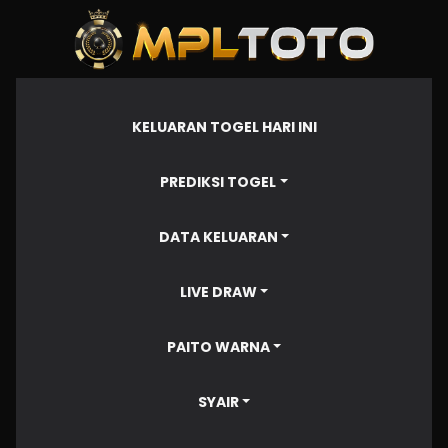
KELUARAN TOGEL HARI INI
PREDIKSI TOGEL
DATA KELUARAN
LIVE DRAW
PAITO WARNA
SYAIR