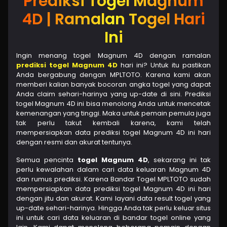
Prediksi Togel Magnum
4D | Ramalan Togel Hari
Ini
Ingin menang togel Magnum 4D dengan ramalan
prediksi togel Magnum 4D
hari ini? Untuk itu pastikan
Anda bergabung dengan MPLTOTO. Karena kami akan
memberi kalian banyak bocoran angka togel yang dapat
Anda claim sehari-harinya yang up-date di sini. Prediksi
togel Magnum 4D ini bisa menolong Anda untuk mencetak
kemenangan yang tinggi. Maka untuk pemain pemula juga
tak perlu takut kembali karena, kami telah
mempersiapkan data prediksi togel Magnum 4D ini hari
dengan resmi dan akurat tentunya.
Semua pencinta
togel Magnum 4D
, sekarang ini tak
perlu kewalahan dalam cari data keluaran Magnum 4D
dan rumus prediksi. Karena Bandar Togel MPLTOTO sudah
mempersiapkan data prediksi togel Magnum 4D ini hari
dengan jitu dan akurat. Kami layani data result togel yang
up-date sehari-harinya. Hingga Anda tak perlu keluar situs
ini untuk cari data keluaran di bandar togel online yang