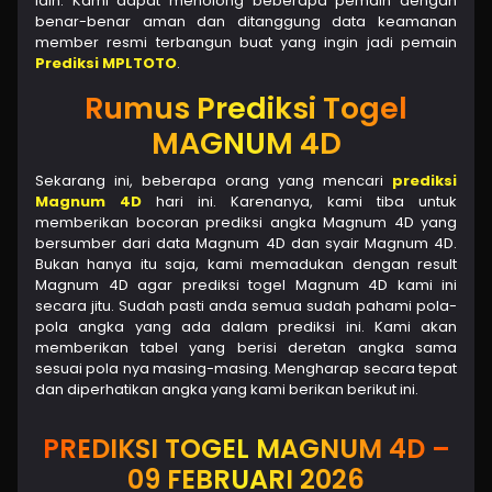
lain. Kami dapat menolong beberapa pemain dengan
benar-benar aman dan ditanggung data keamanan
member resmi terbangun buat yang ingin jadi pemain
Prediksi
MPLTOTO
.
Rumus Prediksi Togel
MAGNUM 4D
Sekarang ini, beberapa orang yang mencari
prediksi
Magnum 4D
hari ini. Karenanya, kami tiba untuk
memberikan bocoran prediksi angka Magnum 4D yang
bersumber dari data Magnum 4D dan syair Magnum 4D.
Bukan hanya itu saja, kami memadukan dengan result
Magnum 4D agar prediksi togel Magnum 4D kami ini
secara jitu. Sudah pasti anda semua sudah pahami pola-
pola angka yang ada dalam prediksi ini. Kami akan
memberikan tabel yang berisi deretan angka sama
sesuai pola nya masing-masing. Mengharap secara tepat
dan diperhatikan angka yang kami berikan berikut ini.
PREDIKSI TOGEL MAGNUM 4D –
09 FEBRUARI 2026