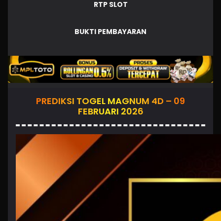
RTP SLOT
BUKTI PEMBAYARAN
PREDIKSI TOGEL MAGNUM 4D – 09
FEBRUARI 2026