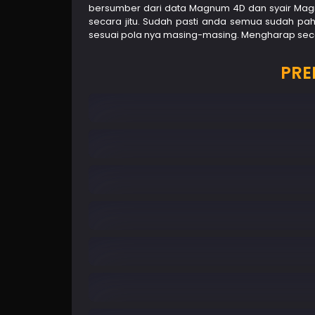
bersumber dari data Magnum 4D dan syair Magn
secara jitu. Sudah pasti anda semua sudah pa
sesuai pola nya masing-masing. Mengharap secar
PRE