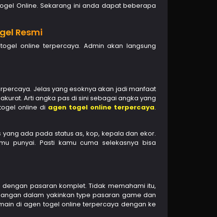
Togel Online. Sekarang ini anda dapat beberapa
gel Resmi
ogel online terpercaya. Admin akan langsung
erpercaya. Jelas yang esoknya akan jadi manfaat
rat. Arti angka pas di sini sebagai angka yang
ogel online di
agen togel online terpercaya
.
yang ada pada status as, kop, kepala dan ekor.
mu punyai. Pasti kamu cuma selekasnya bisa
ui dengan pasaran komplet. Tidak memahami itu,
bangan dalam yakinkan type pasaran game dan
ain di agen togel online terpercaya dengan ke