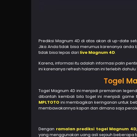
Prediksi Magnum 4D di atas akan di up-date se
Jika Anda tidak bisa merumus karenanya anda bis
tidak bisa lepas dari
live Magnum 4D
.
Karena, informasi itu adalah informasi palin pe
ini karenanya refresh halaman ini terlebih dahu
Togel Ma
Togel Magnum 4D ini menjadi premainan legendar
dibantah kembali bila togel ini menjadi game 
MPLTOTO
ini membagikan keringanan untuk be
membawakannya kapan dan dimana saja perol
Dengan
ramalan
prediksi
togel Magnum 4D
yang menggunakan uang asli sejauh beberapa tah