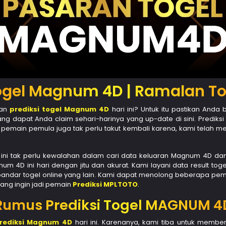
ogel Magnum 4D | Ramalan Tog
lan
prediksi togel Magnum 4D
hari ini? Untuk itu pastikan An
g dapat Anda claim sehari-harinya yang up-date di sini. Prediks
emain pemula juga tak perlu takut kembali karena, kami telah m
 ini tak perlu kewalahan dalam cari data keluaran Magnum 4D da
 4D ini hari dengan jitu dan akurat. Kami layani data result tog
n di bandar togel online yang lain. Kami dapat menolong beberapa
ng ingin jadi pemain
Prediksi
MPLTOTO
.
Rumus Prediksi Togel MAGNUM 4
rediksi Magnum 4D
hari ini. Karenanya, kami tiba untuk memb