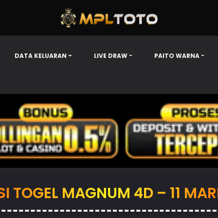
DATA KELUARAN
LIVE DRAW
PAITO WARNA
SI TOGEL MAGNUM 4D – 11 MAR