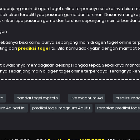
i sepanjang main di agen togel online terpercaya selekasnya bis
esok akan terbelit type pasaran game dan taruhan. Dasarnya angka
yakinkan tipe pasaran game dan taruhan sepanjang main di bandar t
gan
asnya bisa kamu punya sepanjang main di agen togel online ter
ting dari
prediksi togel
itu. Bila Kamu tidak yakin dengan manfaat t
t awalannya membagikan deskripsi angka tepat. Sebaliknya manf
punya sepanjang main di agen togel online terpercaya. Terangnya 
ya
bandar togel mpltoto
live magnum 4d
prediksi m
m 4d hari ini
prediksi togel magnum 4d jitu
ramalan prediksi to