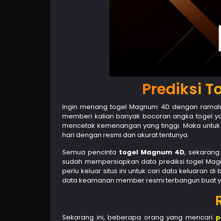
Prediksi T
Ingin menang togel Magnum 4D dengan rama
memberi kalian banyak bocoran angka togel yan
mencetak kemenangan yang tinggi. Maka untuk p
hari dengan resmi dan akurat tentunya.
Semua pencinta
togel Magnum 4D
, sekarang
sudah mempersiapkan data prediksi togel Magnum
perlu keluar situs ini untuk cari data keluara
data keamanan member resmi terbangun buat ya
Sekarang ini, beberapa orang yang mencari
p