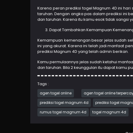
Karena peran prediksi togel Magnum 4D ini har
taruhan. Dengan angka pas dalam prediksi ini b
dan taruhan. Karena itu kamu esok tidak sangsi 
Dapat Tambahkan Kemampuan Kemenan
Kemampuan kemenangan besar jelas sudah selek
ini yang akurat. Karena ini telah jadi manfaat pen
prediksi Magnum 4D yang telah admin berikan.
Kamu permulaannya jelas sudah ketahui manfaa
dan taruhan. Bila 2 keunggulan itu dapat kamu 
Tags :
agen togel online
agen togel online terperca
prediksi togel magnum 4d
prediksi togel magnu
rumus togel magnum 4d
togel magnum 4d