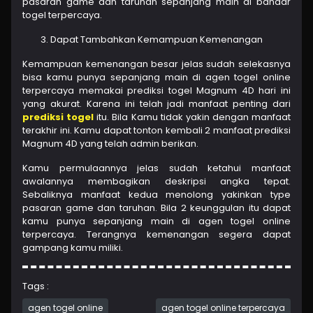
pasaran game dan taruhan sepanjang main di bandar
togel terpercaya.
Dapat Tambahkan Kemampuan Kemenangan
Kemampuan kemenangan besar jelas sudah selekasnya
bisa kamu punya sepanjang main di agen togel online
terpercaya memakai prediksi togel Magnum 4D hari ini
yang akurat. Karena ini telah jadi manfaat penting dari
prediksi togel
itu. Bila Kamu tidak yakin dengan manfaat
terakhir ini. Kamu dapat tonton kembali 2 manfaat prediksi
Magnum 4D yang telah admin berikan.
Kamu permulaannya jelas sudah ketahui manfaat
awalannya membagikan deskripsi angka tepat.
Sebaliknya manfaat kedua menolong yakinkan type
pasaran game dan taruhan. Bila 2 keunggulan itu dapat
kamu punya sepanjang main di agen togel online
terpercaya. Terangnya kemenangan segera dapat
gampang kamu miliki.
Tags :
agen togel online
agen togel online terpercaya