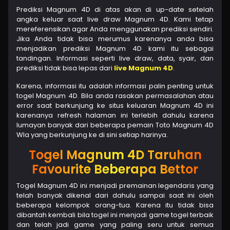
Prediksi Magnum 4D di atas akan di up-date setelah
angka keluar saat live draw Magnum 4D. Kami tetap
mereferensikan agar Anda menggunakan prediksi sendiri.
Jika Anda tidak bisa merumus karenanya anda bisa
menjadikan prediksi Magnum 4D kami itu sebagai
tandingan. Informasi seperti live draw, data, syair, dan
prediksi tidak bisa lepas dari
live Magnum 4D
.
Karena, informasi itu adalah informasi palin penting untuk
togel Magnum 4D. Bila anda rasakan permasalahan atau
error saat berkunjung ke situs keluaran Magnum 4D ini
karenanya refresh halaman ini terlebih dahulu karena
lumayan banyak dari beberapa pemain Toto Magnum 4D
Wla yang berkunjung ke di sini setiap harinya.
Togel Magnum 4D Taruhan
Favourite Beberapa Bettor
Togel Magnum 4D ini menjadi premainan legendaris yang
telah banyak dikenal dari dahulu sampai saat ini oleh
beberapa kelompok orang-tua. Karena itu tidak bisa
dibantah kembali bila togel ini menjadi game togel terbaik
dan telah jadi game yang paling seru untuk semua