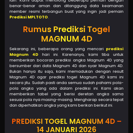
lain. Kami dapat menolong beberapa pemain dengan
benar-benar aman dan ditanggung data keamanan
member resmi terbangun buat yang ingin jadi pemain
Prediksi
MPLTOTO
.
Rumus Prediksi Togel
MAGNUM 4D
Sekarang ini, beberapa orang yang mencari
prediksi
Magnum 4D
hari ini. Karenanya, kami tiba untuk
memberikan bocoran prediksi angka Magnum 4D yang
bersumber dari data Magnum 4D dan syair Magnum 4D.
Bukan hanya itu saja, kami memadukan dengan result
Magnum 4D agar prediksi togel Magnum 4D kami ini
secara jitu. Sudah pasti anda semua sudah pahami pola-
pola angka yang ada dalam prediksi ini. Kami akan
memberikan tabel yang berisi deretan angka sama
sesuai pola nya masing-masing. Mengharap secara tepat
dan diperhatikan angka yang kami berikan berikut ini.
PREDIKSI TOGEL MAGNUM 4D –
14 JANUARI 2026