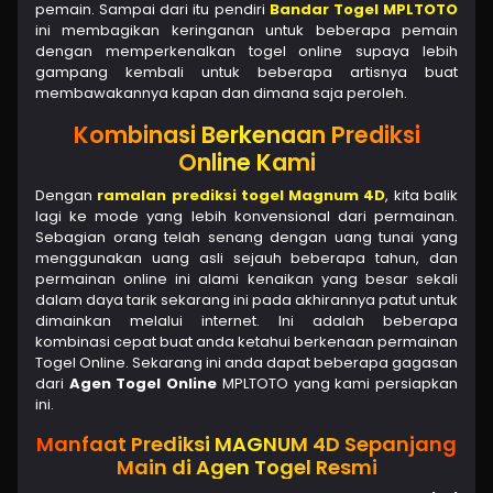
pemain. Sampai dari itu pendiri
Bandar Togel MPLTOTO
ini membagikan keringanan untuk beberapa pemain
dengan memperkenalkan togel online supaya lebih
gampang kembali untuk beberapa artisnya buat
membawakannya kapan dan dimana saja peroleh.
Kombinasi Berkenaan Prediksi
Online Kami
Dengan
ramalan
prediksi
togel Magnum 4D
, kita balik
lagi ke mode yang lebih konvensional dari permainan.
Sebagian orang telah senang dengan uang tunai yang
menggunakan uang asli sejauh beberapa tahun, dan
permainan online ini alami kenaikan yang besar sekali
dalam daya tarik sekarang ini pada akhirannya patut untuk
dimainkan melalui internet. Ini adalah beberapa
kombinasi cepat buat anda ketahui berkenaan permainan
Togel Online. Sekarang ini anda dapat beberapa gagasan
dari
Agen
Togel Online
MPLTOTO yang kami persiapkan
ini.
Manfaat Prediksi
MAGNUM 4D
Sepanjang
Main di Agen Togel Resmi