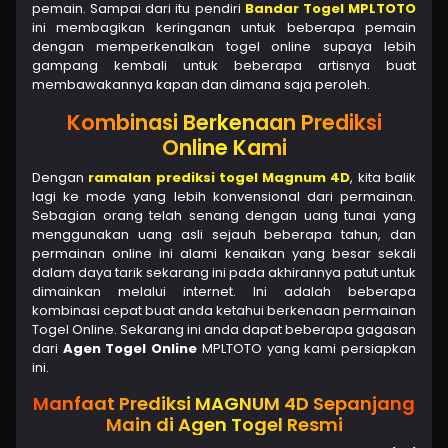
pemain. Sampai dari itu pendiri
Bandar Togel MPLTOTO
ini membagikan keringanan untuk beberapa pemain
dengan memperkenalkan togel online supaya lebih
gampang kembali untuk beberapa artisnya buat
membawakannya kapan dan dimana saja peroleh.
Kombinasi Berkenaan Prediksi
Online Kami
Dengan
ramalan
prediksi
togel Magnum 4D
, kita balik
lagi ke mode yang lebih konvensional dari permainan.
Sebagian orang telah senang dengan uang tunai yang
menggunakan uang asli sejauh beberapa tahun, dan
permainan online ini alami kenaikan yang besar sekali
dalam daya tarik sekarang ini pada akhirannya patut untuk
dimainkan melalui internet. Ini adalah beberapa
kombinasi cepat buat anda ketahui berkenaan permainan
Togel Online. Sekarang ini anda dapat beberapa gagasan
dari
Agen
Togel Online
MPLTOTO yang kami persiapkan
ini.
Manfaat Prediksi
MAGNUM 4D
Sepanjang
Main di Agen Togel Resmi