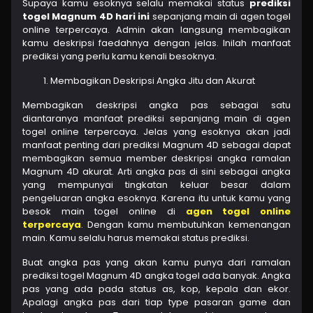
Supaya kamu esoknya selalu memakai status
prediksi
togel
Magnum 4D hari ini
sepanjang main di agen togel
online terpercaya. Admin akan langsung membagikan
kamu deskripsi faedahnya dengan jelas. Inilah manfaat
prediksi yang perlu kamu kenali besoknya.
Membagikan Deskripsi Angka Jitu dan Akurat
Membagikan deskripsi angka pas sebagai satu
diantaranya manfaat prediksi sepanjang main di agen
togel online terpercaya. Jelas yang esoknya akan jadi
manfaat penting dari prediksi Magnum 4D sebagai dapat
membagikan semua member deskripsi angka ramalan
Magnum 4D akurat. Arti angka pas di sini sebagai angka
yang mempunyai tingkatan keluar besar dalam
pengeluaran angka esoknya. Karena itu untuk kamu yang
besok main togel online di
agen togel online
terpercaya
. Dengan kamu membutuhkan kemenangan
main. Kamu selalu harus memakai status prediksi.
Buat angka pas yang akan kamu punya dari ramalan
prediksi togel Magnum 4D angka togel ada banyak. Angka
pas yang ada pada status as, kop, kepala dan ekor.
Apalagi angka pas dari tiap type pasaran game dan