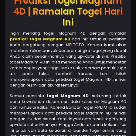
Prediksi Togel Magnum
4D | Ramalan Togel Hari
Ini
Ingin menang togel Magnum 4D dengan ramalan
prediksi togel Magnum 4D
hari ini? Untuk itu pastikan
Anda bergabung dengan MPLTOTO. Karena kami akan
memberi kalian banyak bocoran angka togel yang dapat
Anda claim sehari-harinya yang up-date di sini. Prediksi
togel Magnum 4D ini bisa menolong Anda untuk mencetak
kemenangan yang tinggi. Maka untuk pemain pemula juga
tak perlu takut kembali karena, kami telah
mempersiapkan data prediksi togel Magnum 4D ini hari
dengan resmi dan akurat tentunya.
Semua pencinta
togel Magnum 4D
, sekarang ini tak
perlu kewalahan dalam cari data keluaran Magnum 4D
dan rumus prediksi. Karena Bandar Togel MPLTOTO sudah
mempersiapkan data prediksi togel Magnum 4D ini hari
dengan jitu dan akurat. Kami layani data result togel yang
up-date sehari-harinya. Hingga Anda tak perlu keluar situs
ini untuk cari data keluaran di bandar togel online yang