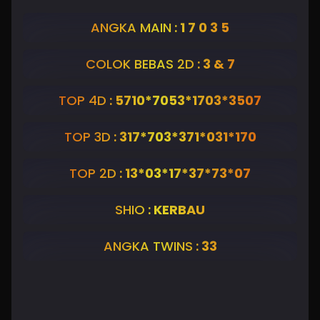
ANGKA MAIN
:
1 7 0 3 5
COLOK BEBAS 2D
:
3 & 7
TOP 4D
:
5710*7053*1703*3507
TOP 3D
:
317*703*371*031*170
TOP 2D
:
13*03*17*37*73*07
SHIO
:
KERBAU
ANGKA TWINS
:
33
☆☆☆
Prediksi Togel MPLTOTO
☆☆☆