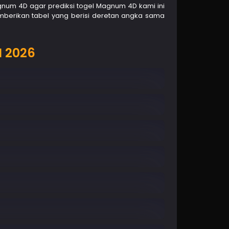
num 4D agar prediksi togel Magnum 4D kami ini
mberikan tabel yang berisi deretan angka sama
I 2026