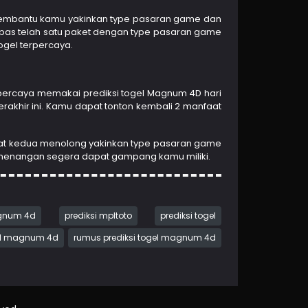
a membantu kamu yakinkan type pasaran game dan
 pas telah satu paket dengan type pasaran game
ogel terpercaya.
percaya memakai prediksi togel Magnum 4D hari
erakhir ini. Kamu dapat tonton kembali 2 manfaat
aat kedua menolong yakinkan type pasaran game
kemenangan segera dapat gampang kamu miliki.
agnum 4d
prediksi mpltoto
prediksi togel
gel magnum 4d
rumus prediksi togel magnum 4d