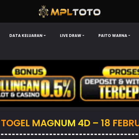
DATA KELUARAN
LIVE DRAW
PAITO WARNA
 TOGEL MAGNUM 4D – 18 FEBR