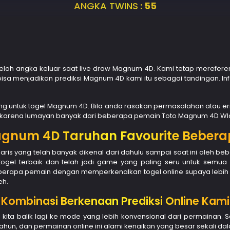
ANGKA TWINS
:
55
☆☆☆
Prediksi Togel MPLTOTO
☆☆☆
telah angka keluar saat live draw Magnum 4D. Kami tetap merefere
a menjadikan prediksi Magnum 4D kami itu sebagai tandingan. Inform
nting untuk togel Magnum 4D. Bila anda rasakan permasalahan atau e
lu karena lumayan banyak dari beberapa pemain Toto Magnum 4D Wla y
gnum 4D Taruhan Favourite Bebera
is yang telah banyak dikenal dari dahulu sampai saat ini oleh beb
togel terbaik dan telah jadi game yang paling seru untuk semua
berapa pemain dengan memperkenalkan togel online supaya lebih
eh.
Kombinasi Berkenaan Prediksi Online Kami
, kita balik lagi ke mode yang lebih konvensional dari permainan
un, dan permainan online ini alami kenaikan yang besar sekali dala