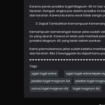
Karena peran prediksi togel Magnum 4D ini har
taruhan. Dengan angka pas dalam prediksi ini b
dan taruhan. Karena itu kamu esok tidak sangsi 
Dapat Tambahkan Kemampuan Kemenan
Kemampuan kemenangan besar jelas sudah selek
ini yang akurat. Karena ini telah jadi manfaat pen
prediksi Magnum 4D yang telah admin berikan.
Kamu permulaannya jelas sudah ketahui manfaa
dan taruhan. Bila 2 keunggulan itu dapat kamu 
Tags :
agen togel online
agen togel online terperca
prediksi togel magnum 4d
prediksi togel magnu
rumus togel magnum 4d
togel magnum 4d