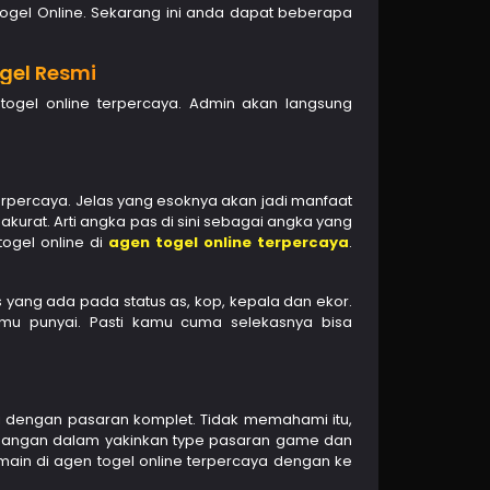
Togel Online. Sekarang ini anda dapat beberapa
gel Resmi
ogel online terpercaya. Admin akan langsung
erpercaya. Jelas yang esoknya akan jadi manfaat
rat. Arti angka pas di sini sebagai angka yang
ogel online di
agen togel online terpercaya
.
yang ada pada status as, kop, kepala dan ekor.
mu punyai. Pasti kamu cuma selekasnya bisa
ui dengan pasaran komplet. Tidak memahami itu,
bangan dalam yakinkan type pasaran game dan
ain di agen togel online terpercaya dengan ke