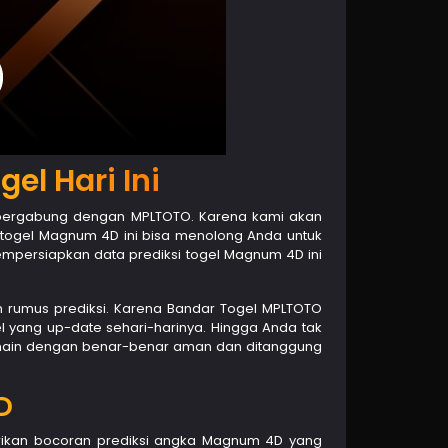
el Hari Ini
da bergabung dengan MPLTOTO. Karena kami akan
i togel Magnum 4D ini bisa menolong Anda untuk
empersiapkan data prediksi togel Magnum 4D ini
n rumus prediksi. Karena Bandar Togel MPLTOTO
el yang up-date sehari-harinya. Hingga Anda tak
 pemain dengan benar-benar aman dan ditanggung
D
erikan bocoran prediksi angka Magnum 4D yang