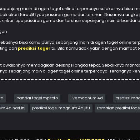
i sepanjang main di agen togel online terpercaya selekasnya bis
esok akan terbelit type pasaran game dan taruhan. Dasarnya angka
yakinkan tipe pasaran game dan taruhan sepanjang main di bandar t
gan
asnya bisa kamu punya sepanjang main di agen togel online ter
ting dari
prediksi togel
itu. Bila Kamu tidak yakin dengan manfaat t
t awalannya membagikan deskripsi angka tepat. Sebaliknya manf
punya sepanjang main di agen togel online terpercaya. Terangnya 
ya
bandar togel mpltoto
live magnum 4d
prediksi m
m 4d hari ini
prediksi togel magnum 4d jitu
ramalan prediksi to