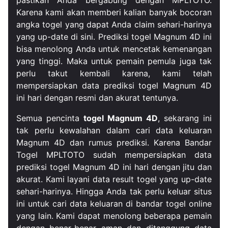
pastikan Anda bergabung dengan MPLTOTO.
Karena kami akan memberi kalian banyak bocoran
angka togel yang dapat Anda claim sehari-harinya
yang up-date di sini. Prediksi togel Magnum 4D ini
bisa menolong Anda untuk mencetak kemenangan
yang tinggi. Maka untuk pemain pemula juga tak
perlu takut kembali karena, kami telah
mempersiapkan data prediksi togel Magnum 4D
ini hari dengan resmi dan akurat tentunya.
Semua pencinta
togel Magnum 4D
, sekarang ini
tak perlu kewalahan dalam cari data keluaran
Magnum 4D dan rumus prediksi. Karena Bandar
Togel MPLTOTO sudah mempersiapkan data
prediksi togel Magnum 4D ini hari dengan jitu dan
akurat. Kami layani data result togel yang up-date
sehari-harinya. Hingga Anda tak perlu keluar situs
ini untuk cari data keluaran di bandar togel online
yang lain. Kami dapat menolong beberapa pemain