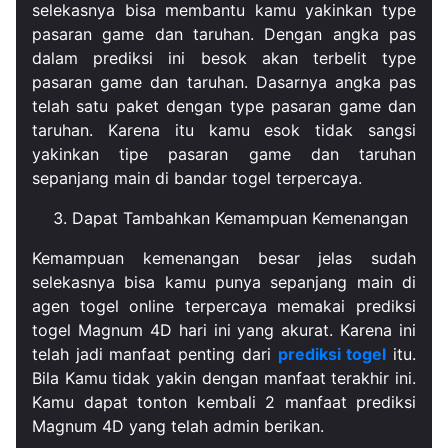
selekasnya bisa membantu kamu yakinkan type
pasaran game dan taruhan. Dengan angka pas
dalam prediksi ini besok akan terbelit type
pasaran game dan taruhan. Dasarnya angka pas
telah satu paket dengan type pasaran game dan
taruhan. Karena itu kamu esok tidak sangsi
yakinkan tipe pasaran game dan taruhan
sepanjang main di bandar togel terpercaya.
Dapat Tambahkan Kemampuan Kemenangan
Kemampuan kemenangan besar jelas sudah
selekasnya bisa kamu punya sepanjang main di
agen togel online terpercaya memakai prediksi
togel Magnum 4D hari ini yang akurat. Karena ini
telah jadi manfaat penting dari
prediksi togel
itu.
Bila Kamu tidak yakin dengan manfaat terakhir ini.
Kamu dapat tonton kembali 2 manfaat prediksi
Magnum 4D yang telah admin berikan.