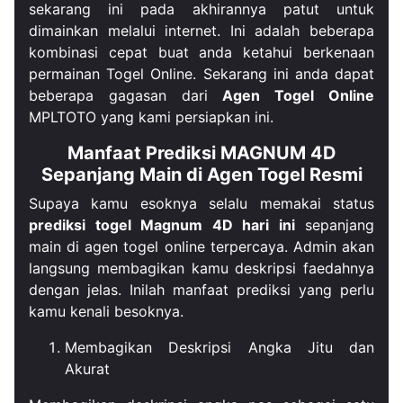
sekarang ini pada akhirannya patut untuk
dimainkan melalui internet. Ini adalah beberapa
kombinasi cepat buat anda ketahui berkenaan
permainan Togel Online. Sekarang ini anda dapat
beberapa gagasan dari
Agen
Togel Online
MPLTOTO yang kami persiapkan ini.
Manfaat Prediksi
MAGNUM 4D
Sepanjang Main di Agen Togel Resmi
Supaya kamu esoknya selalu memakai status
prediksi togel
Magnum 4D hari ini
sepanjang
main di agen togel online terpercaya. Admin akan
langsung membagikan kamu deskripsi faedahnya
dengan jelas. Inilah manfaat prediksi yang perlu
kamu kenali besoknya.
Membagikan Deskripsi Angka Jitu dan
Akurat