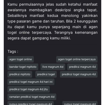
Kamu permulaannya jelas sudah ketahui manfaat
awalannya membagikan deskripsi angka tepat.
Sebaliknya manfaat kedua menolong yakinkan
type pasaran game dan taruhan. Bila 2 keunggulan
itu dapat kamu punya sepanjang main di agen
togel online terpercaya. Terangnya kemenangan
segera dapat gampang kamu miliki.
Tags :
agen togel online
agen togel online terpercaya
bandar togel mpltoto
live magnum 4d
prediksi magnum 4d
prediksi mpltoto
prediksi togel
prediksi togel magnum 4d
prediksi togel magnum 4d hari ini
prediksi togel magnum 4d jitu
ramalan prediksi togel magnum 4d
rumus prediksi togel magnum 4d
rumus togel magnum 4d