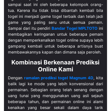
sampai saat ini oleh beberapa kelompok orang-
tua. Karena itu tidak bisa dibantah kembali bila
togel ini menjadi game togel terbaik dan telah jadi
game yang paling seru untuk semua pemain.
Sampai dari itu pendiri
Bandar Togel MPLTOTO
ini
membagikan keringanan untuk beberapa pemain
dengan memperkenalkan togel online supaya lebih
gampang kembali untuk beberapa artisnya buat
membawakannya kapan dan dimana saja peroleh.
Kombinasi Berkenaan Prediksi
Online Kami
Dengan
ramalan
prediksi
togel Magnum 4D
, kita
balik lagi ke mode yang lebih konvensional dari
permainan. Sebagian orang telah senang dengan
uang tunai yang menggunakan uang asli sejauh
beberapa tahun, dan permainan online ini alami
kenaikan yang besar sekali dalam daya tarik