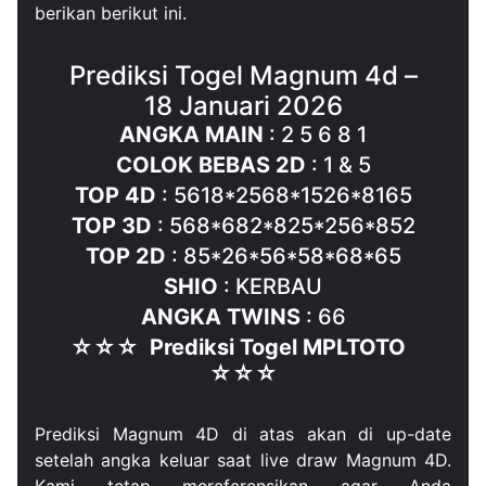
berikan berikut ini.
Prediksi Togel Magnum 4d –
18 Januari 2026
ANGKA MAIN
:
2 5 6 8 1
COLOK BEBAS 2D
:
1 & 5
TOP 4D
:
5618*2568*1526*8165
TOP 3D
:
568*682*825*256*852
TOP 2D
:
85*26*56*58*68*65
SHIO
:
KERBAU
ANGKA TWINS
:
66
☆☆☆
Prediksi Togel MPLTOTO
☆☆☆
Prediksi Magnum 4D di atas akan di up-date
setelah angka keluar saat live draw Magnum 4D.