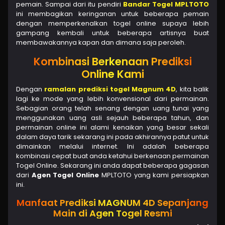
pemain. Sampai dari itu pendiri
Bandar Togel MPLTOTO
ini membagikan keringanan untuk beberapa pemain
dengan memperkenalkan togel online supaya lebih
gampang kembali untuk beberapa artisnya buat
membawakannya kapan dan dimana saja peroleh.
Kombinasi Berkenaan Prediksi
Online Kami
Dengan
ramalan
prediksi
togel Magnum 4D
, kita balik
lagi ke mode yang lebih konvensional dari permainan.
Sebagian orang telah senang dengan uang tunai yang
menggunakan uang asli sejauh beberapa tahun, dan
permainan online ini alami kenaikan yang besar sekali
dalam daya tarik sekarang ini pada akhirannya patut untuk
dimainkan melalui internet. Ini adalah beberapa
kombinasi cepat buat anda ketahui berkenaan permainan
Togel Online. Sekarang ini anda dapat beberapa gagasan
dari
Agen
Togel Online
MPLTOTO yang kami persiapkan
ini.
Manfaat Prediksi
MAGNUM 4D
Sepanjang
Main di Agen Togel Resmi