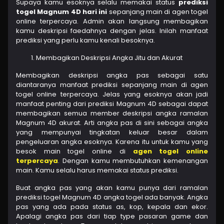
Supaya kamu esoknya selalu memakai status
prediksi
togel
Magnum 4D hari ini
sepanjang main di agen togel
online terpercaya. Admin akan langsung membagikan
kamu deskripsi faedahnya dengan jelas. Inilah manfaat
prediksi yang perlu kamu kenali besoknya.
Membagikan Deskripsi Angka Jitu dan Akurat
Membagikan deskripsi angka pas sebagai satu
diantaranya manfaat prediksi sepanjang main di agen
togel online terpercaya. Jelas yang esoknya akan jadi
manfaat penting dari prediksi Magnum 4D sebagai dapat
membagikan semua member deskripsi angka ramalan
Magnum 4D akurat. Arti angka pas di sini sebagai angka
yang mempunyai tingkatan keluar besar dalam
pengeluaran angka esoknya. Karena itu untuk kamu yang
besok main togel online di
agen togel online
terpercaya
. Dengan kamu membutuhkan kemenangan
main. Kamu selalu harus memakai status prediksi.
Buat angka pas yang akan kamu punya dari ramalan
prediksi togel Magnum 4D angka togel ada banyak. Angka
pas yang ada pada status as, kop, kepala dan ekor.
Apalagi angka pas dari tiap type pasaran game dan