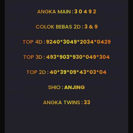
ANGKA MAIN
:
3 0 4 9 2
COLOK BEBAS 2D
:
3 & 9
TOP 4D
:
9240*3049*2034*0429
TOP 3D
:
493*903*930*049*304
TOP 2D
:
40*39*09*43*03*04
SHIO
:
ANJING
ANGKA TWINS
:
33
☆☆☆
Prediksi Togel MPLTOTO
☆☆☆