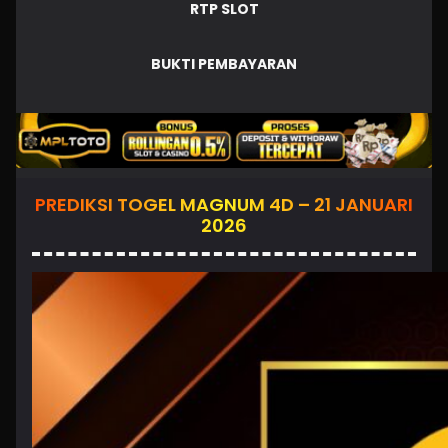
RTP SLOT
BUKTI PEMBAYARAN
PREDIKSI TOGEL MAGNUM 4D – 21 JANUARI
2026