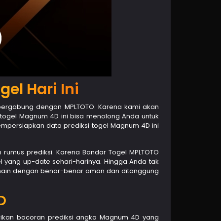
el Hari Ini
da bergabung dengan MPLTOTO. Karena kami akan
i togel Magnum 4D ini bisa menolong Anda untuk
empersiapkan data prediksi togel Magnum 4D ini
n rumus prediksi. Karena Bandar Togel MPLTOTO
el yang up-date sehari-harinya. Hingga Anda tak
 pemain dengan benar-benar aman dan ditanggung
D
erikan bocoran prediksi angka Magnum 4D yang