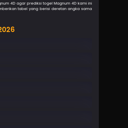
num 4D agar prediksi togel Magnum 4D kami ini
mberikan tabel yang berisi deretan angka sama
2026