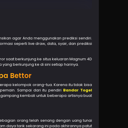
nsikan agar Anda menggunakan prediksi sendiri.
asi seperti live draw, data, syair, dan prediksi
rror saat berkunjung ke situs keluaran Magnum 4D
ang berkunjung ke di sini setiap harinya.
pa Bettor
erapa kelompok orang-tua. Karena itu tidak bisa
 pemain. Sampai dari itu pendiri
Bandar Togel
 gampang kembali untuk beberapa artisnya buat
. Sebagian orang telah senang dengan uang tunai
m daya tarik sekarang ini pada akhirannya patut