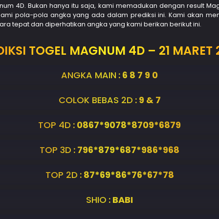
um 4D. Bukan hanya itu saja, kami memadukan dengan result Mag
hami pola-pola angka yang ada dalam prediksi ini. Kami akan me
a tepat dan diperhatikan angka yang kami berikan berikut ini.
DIKSI TOGEL MAGNUM 4D – 21 MARET 
ANGKA MAIN
:
6 8 7 9 0
COLOK BEBAS 2D
:
9 & 7
TOP 4D
:
0867*9078*8709*6879
TOP 3D
:
796*879*687*986*968
TOP 2D
:
87*69*86*76*67*78
SHIO
:
BABI