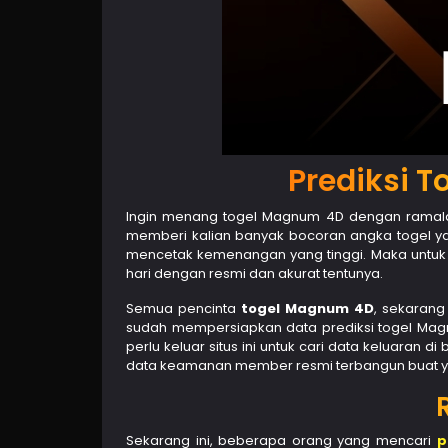
Prediksi T
Ingin menang togel Magnum 4D dengan rama
memberi kalian banyak bocoran angka togel yan
mencetak kemenangan yang tinggi. Maka untuk p
hari dengan resmi dan akurat tentunya.
Semua pencinta
togel Magnum 4D
, sekarang
sudah mempersiapkan data prediksi togel Magnum
perlu keluar situs ini untuk cari data keluara
data keamanan member resmi terbangun buat ya
Sekarang ini, beberapa orang yang mencari
p