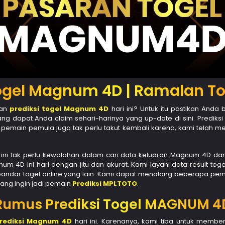
ogel Magnum 4D | Ramalan Tog
lan
prediksi togel Magnum 4D
hari ini? Untuk itu pastikan An
g dapat Anda claim sehari-harinya yang up-date di sini. Prediks
emain pemula juga tak perlu takut kembali karena, kami telah m
 ini tak perlu kewalahan dalam cari data keluaran Magnum 4D da
 4D ini hari dengan jitu dan akurat. Kami layani data result tog
n di bandar togel online yang lain. Kami dapat menolong beberapa
ng ingin jadi pemain
Prediksi
MPLTOTO
.
Rumus Prediksi Togel MAGNUM 4
rediksi Magnum 4D
hari ini. Karenanya, kami tiba untuk memb