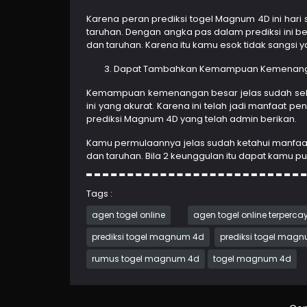
Karena peran prediksi togel Magnum 4D ini har
taruhan. Dengan angka pas dalam prediksi ini b
dan taruhan. Karena itu kamu esok tidak sangsi 
Dapat Tambahkan Kemampuan Kemenan
Kemampuan kemenangan besar jelas sudah selek
ini yang akurat. Karena ini telah jadi manfaat pen
prediksi Magnum 4D yang telah admin berikan.
Kamu permulaannya jelas sudah ketahui manfaa
dan taruhan. Bila 2 keunggulan itu dapat kamu 
Tags :
agen togel online
agen togel online terperca
prediksi togel magnum 4d
prediksi togel magnu
rumus togel magnum 4d
togel magnum 4d