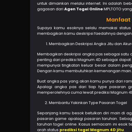
untuk dimainkan melalui internet. Ini adalah 
gagasan dari
Agen
Togel Online
MPLTOTO yang k
Manfaat 
Supaya kamu esoknya selalu memakai statu
membagikan kamu deskripsi faedahnya dengan jel
Membagikan Deskripsi Angka Jitu dan Akur
Membagikan deskripsi angka pas sebagai satu di
penting dari prediksi Magnum 4D sebagai dapat
mempunyai tingkatan keluar besar dalam penge
Dengan kamu membutuhkan kemenangan main. Ka
Buat angka pas yang akan kamu punya dari rama
Apalagi angka pas dari tiap type pasaran 
memperolehnya cuma lewat prediksi Magnum 4D 
Membantu Yakinkan Type Pasaran Togel
Sepanjang kamu besok betulkan diri main di ag
pasaran game apalagi pasaran taruhan. Seba
taruhan togel online. Kasus semacam ini esok
arah status
prediksi
togel Magnum 4D jitu
.