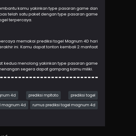
a membantu kamu yakinkan type pasaran game dan
 pas telah satu paket dengan type pasaran game
ogel terpercaya.
percaya memakai prediksi togel Magnum 4D hari
erakhir ini. Kamu dapat tonton kembali 2 manfaat
aat kedua menolong yakinkan type pasaran game
kemenangan segera dapat gampang kamu miliki.
agnum 4d
prediksi mpltoto
prediksi togel
gel magnum 4d
rumus prediksi togel magnum 4d