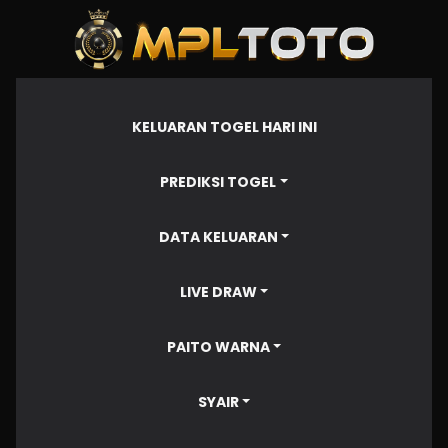
KELUARAN TOGEL HARI INI
PREDIKSI TOGEL
DATA KELUARAN
LIVE DRAW
PAITO WARNA
SYAIR