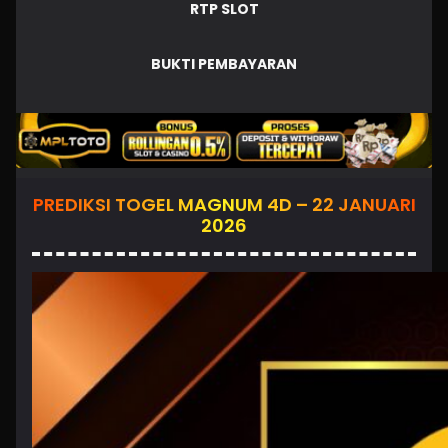
RTP SLOT
BUKTI PEMBAYARAN
PREDIKSI TOGEL MAGNUM 4D – 22 JANUARI
2026