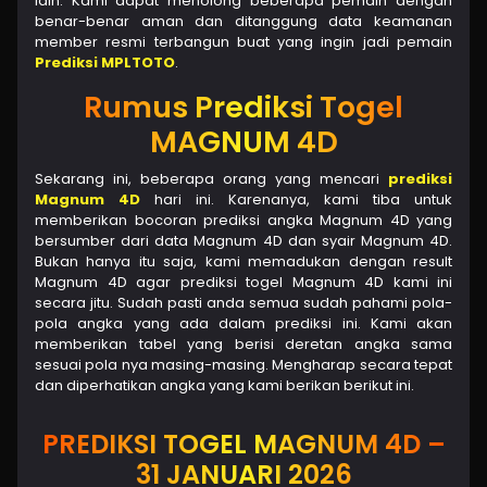
lain. Kami dapat menolong beberapa pemain dengan
benar-benar aman dan ditanggung data keamanan
member resmi terbangun buat yang ingin jadi pemain
Prediksi
MPLTOTO
.
Rumus Prediksi Togel
MAGNUM 4D
Sekarang ini, beberapa orang yang mencari
prediksi
Magnum 4D
hari ini. Karenanya, kami tiba untuk
memberikan bocoran prediksi angka Magnum 4D yang
bersumber dari data Magnum 4D dan syair Magnum 4D.
Bukan hanya itu saja, kami memadukan dengan result
Magnum 4D agar prediksi togel Magnum 4D kami ini
secara jitu. Sudah pasti anda semua sudah pahami pola-
pola angka yang ada dalam prediksi ini. Kami akan
memberikan tabel yang berisi deretan angka sama
sesuai pola nya masing-masing. Mengharap secara tepat
dan diperhatikan angka yang kami berikan berikut ini.
PREDIKSI TOGEL MAGNUM 4D –
31 JANUARI 2026