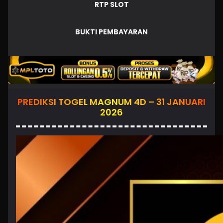
RTP SLOT
BUKTI PEMBAYARAN
PREDIKSI TOGEL MAGNUM 4D – 31 JANUARI
2026