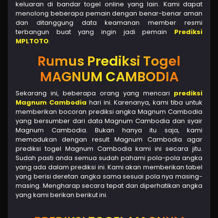
keluaran di bandar togel online yang lain. Kami dapat
menolong beberapa pemain dengan benar-benar aman
dan ditanggung data keamanan member resmi
terbangun buat yang ingin jadi pemain
Prediksi
MPLTOTO
.
Rumus Prediksi Togel
MAGNUM CAMBODIA
Sekarang ini, beberapa orang yang mencari
prediksi
Magnum Cambodia
hari ini. Karenanya, kami tiba untuk
memberikan bocoran prediksi angka Magnum Cambodia
yang bersumber dari data Magnum Cambodia dan syair
Magnum Cambodia. Bukan hanya itu saja, kami
memadukan dengan result Magnum Cambodia agar
prediksi togel Magnum Cambodia kami ini secara jitu.
Sudah pasti anda semua sudah pahami pola-pola angka
yang ada dalam prediksi ini. Kami akan memberikan tabel
yang berisi deretan angka sama sesuai pola nya masing-
masing. Mengharap secara tepat dan diperhatikan angka
yang kami berikan berikut ini.