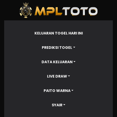
KELUARAN TOGEL HARI INI
PREDIKSI TOGEL
DATA KELUARAN
LIVE DRAW
PAITO WARNA
SYAIR