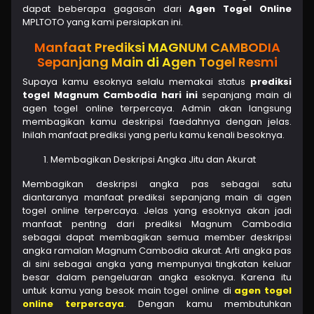
dapat beberapa gagasan dari
Agen
Togel Online
MPLTOTO yang kami persiapkan ini.
Manfaat Prediksi
MAGNUM CAMBODIA
Sepanjang Main di Agen Togel Resmi
Supaya kamu esoknya selalu memakai status
prediksi
togel
Magnum Cambodia hari ini
sepanjang main di
agen togel online terpercaya. Admin akan langsung
membagikan kamu deskripsi faedahnya dengan jelas.
Inilah manfaat prediksi yang perlu kamu kenali besoknya.
Membagikan Deskripsi Angka Jitu dan Akurat
Membagikan deskripsi angka pas sebagai satu
diantaranya manfaat prediksi sepanjang main di agen
togel online terpercaya. Jelas yang esoknya akan jadi
manfaat penting dari prediksi Magnum Cambodia
sebagai dapat membagikan semua member deskripsi
angka ramalan Magnum Cambodia akurat. Arti angka pas
di sini sebagai angka yang mempunyai tingkatan keluar
besar dalam pengeluaran angka esoknya. Karena itu
untuk kamu yang besok main togel online di
agen togel
online terpercaya
. Dengan kamu membutuhkan