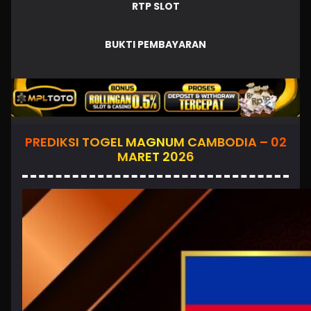
RTP SLOT
BUKTI PEMBAYARAN
PREDIKSI TOGEL MAGNUM CAMBODIA – 02
MARET 2026