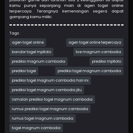
kamu punya sepanjang main di agen togel online
terpercaya. Terangnya kemenangan segera dapat
gampang kamu miliki.
Tags :
agen togel online
agen togel online terpercaya
bandar togel mpltoto
live magnum cambodia
prediksi magnum cambodia
prediksi mpltoto
prediksi togel
prediksi togel magnum cambodia
prediksi togel magnum cambodia hari ini
prediksi togel magnum cambodia jitu
ramalan prediksi togel magnum cambodia
rumus prediksi togel magnum cambodia
rumus togel magnum cambodia
togel magnum cambodia