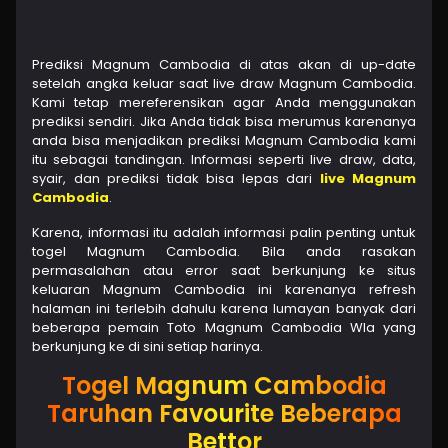
Prediksi Magnum Cambodia di atas akan di up-date
setelah angka keluar saat live draw Magnum Cambodia.
Kami tetap mereferensikan agar Anda menggunakan
prediksi sendiri. Jika Anda tidak bisa merumus karenanya
anda bisa menjadikan prediksi Magnum Cambodia kami
itu sebagai tandingan. Informasi seperti live draw, data,
syair, dan prediksi tidak bisa lepas dari
live Magnum
Cambodia
.
Karena, informasi itu adalah informasi palin penting untuk
togel Magnum Cambodia. Bila anda rasakan
permasalahan atau error saat berkunjung ke situs
keluaran Magnum Cambodia ini karenanya refresh
halaman ini terlebih dahulu karena lumayan banyak dari
beberapa pemain Toto Magnum Cambodia Wla yang
berkunjung ke di sini setiap harinya.
Togel Magnum Cambodia
Taruhan Favourite Beberapa
Bettor