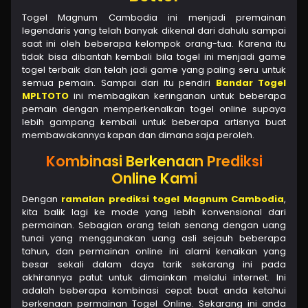
Togel Magnum Cambodia ini menjadi premainan
legendaris yang telah banyak dikenal dari dahulu sampai
saat ini oleh beberapa kelompok orang-tua. Karena itu
tidak bisa dibantah kembali bila togel ini menjadi game
togel terbaik dan telah jadi game yang paling seru untuk
semua pemain. Sampai dari itu pendiri
Bandar Togel
MPLTOTO
ini membagikan keringanan untuk beberapa
pemain dengan memperkenalkan togel online supaya
lebih gampang kembali untuk beberapa artisnya buat
membawakannya kapan dan dimana saja peroleh.
Kombinasi Berkenaan Prediksi
Online Kami
Dengan
ramalan
prediksi
togel Magnum Cambodia
,
kita balik lagi ke mode yang lebih konvensional dari
permainan. Sebagian orang telah senang dengan uang
tunai yang menggunakan uang asli sejauh beberapa
tahun, dan permainan online ini alami kenaikan yang
besar sekali dalam daya tarik sekarang ini pada
akhirannya patut untuk dimainkan melalui internet. Ini
adalah beberapa kombinasi cepat buat anda ketahui
berkenaan permainan Togel Online. Sekarang ini anda