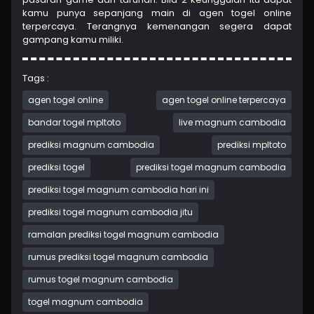
kamu punya sepanjang main di agen togel online
terpercaya. Terangnya kemenangan segera dapat
gampang kamu miliki.
Tags :
agen togel online
agen togel online terpercaya
bandar togel mpltoto
live magnum cambodia
prediksi magnum cambodia
prediksi mpltoto
prediksi togel
prediksi togel magnum cambodia
prediksi togel magnum cambodia hari ini
prediksi togel magnum cambodia jitu
ramalan prediksi togel magnum cambodia
rumus prediksi togel magnum cambodia
rumus togel magnum cambodia
togel magnum cambodia