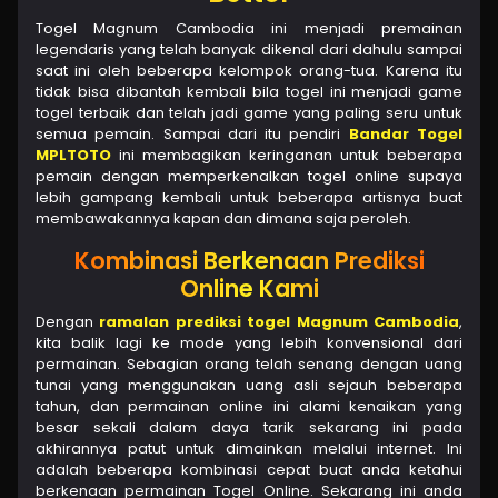
Togel Magnum Cambodia ini menjadi premainan
legendaris yang telah banyak dikenal dari dahulu sampai
saat ini oleh beberapa kelompok orang-tua. Karena itu
tidak bisa dibantah kembali bila togel ini menjadi game
togel terbaik dan telah jadi game yang paling seru untuk
semua pemain. Sampai dari itu pendiri
Bandar Togel
MPLTOTO
ini membagikan keringanan untuk beberapa
pemain dengan memperkenalkan togel online supaya
lebih gampang kembali untuk beberapa artisnya buat
membawakannya kapan dan dimana saja peroleh.
Kombinasi Berkenaan Prediksi
Online Kami
Dengan
ramalan
prediksi
togel Magnum Cambodia
,
kita balik lagi ke mode yang lebih konvensional dari
permainan. Sebagian orang telah senang dengan uang
tunai yang menggunakan uang asli sejauh beberapa
tahun, dan permainan online ini alami kenaikan yang
besar sekali dalam daya tarik sekarang ini pada
akhirannya patut untuk dimainkan melalui internet. Ini
adalah beberapa kombinasi cepat buat anda ketahui
berkenaan permainan Togel Online. Sekarang ini anda