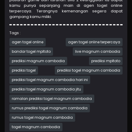
kamu punya sepanjang main di agen togel online
terpercaya. Terangnya kemenangan segera dapat
gampang kamu miliki.
Tags :
agen togel online
agen togel online terpercaya
bandar togel mpltoto
live magnum cambodia
prediksi magnum cambodia
prediksi mpltoto
prediksi togel
prediksi togel magnum cambodia
prediksi togel magnum cambodia hari ini
prediksi togel magnum cambodia jitu
ramalan prediksi togel magnum cambodia
rumus prediksi togel magnum cambodia
rumus togel magnum cambodia
togel magnum cambodia