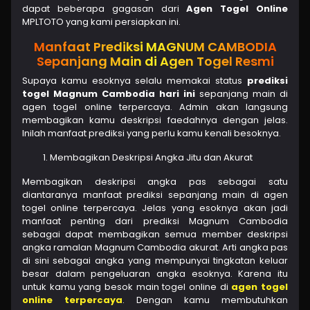
dapat beberapa gagasan dari
Agen
Togel Online
MPLTOTO yang kami persiapkan ini.
Manfaat Prediksi
MAGNUM CAMBODIA
Sepanjang Main di Agen Togel Resmi
Supaya kamu esoknya selalu memakai status
prediksi
togel
Magnum Cambodia hari ini
sepanjang main di
agen togel online terpercaya. Admin akan langsung
membagikan kamu deskripsi faedahnya dengan jelas.
Inilah manfaat prediksi yang perlu kamu kenali besoknya.
Membagikan Deskripsi Angka Jitu dan Akurat
Membagikan deskripsi angka pas sebagai satu
diantaranya manfaat prediksi sepanjang main di agen
togel online terpercaya. Jelas yang esoknya akan jadi
manfaat penting dari prediksi Magnum Cambodia
sebagai dapat membagikan semua member deskripsi
angka ramalan Magnum Cambodia akurat. Arti angka pas
di sini sebagai angka yang mempunyai tingkatan keluar
besar dalam pengeluaran angka esoknya. Karena itu
untuk kamu yang besok main togel online di
agen togel
online terpercaya
. Dengan kamu membutuhkan