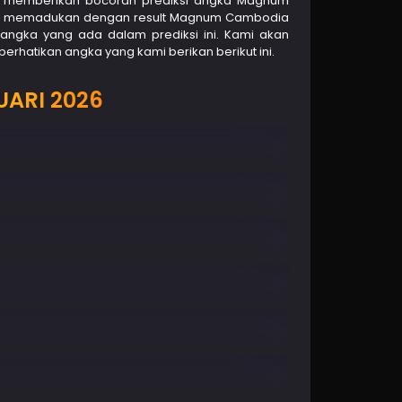
tuk memberikan bocoran prediksi angka Magnum
ami memadukan dengan result Magnum Cambodia
angka yang ada dalam prediksi ini. Kami akan
rhatikan angka yang kami berikan berikut ini.
UARI 2026