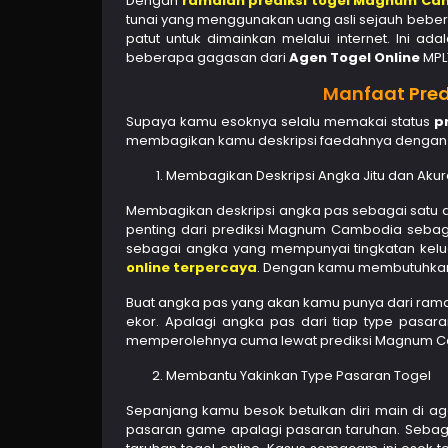
Dengan
ramalan
prediksi
togel Magnum Ca
tunai yang menggunakan uang asli sejauh bebera
patut untuk dimainkan melalui internet. Ini 
beberapa gagasan dari
Agen
Togel Online
MPL
Manfaat Pred
Supaya kamu esoknya selalu memakai status
p
membagikan kamu deskripsi faedahnya dengan jel
Membagikan Deskripsi Angka Jitu dan Akur
Membagikan deskripsi angka pas sebagai satu di
penting dari prediksi Magnum Cambodia sebag
sebagai angka yang mempunyai tingkatan kelu
online terpercaya
. Dengan kamu membutuhkan 
Buat angka pas yang akan kamu punya dari rama
ekor. Apalagi angka pas dari tiap type pasa
memperolehnya cuma lewat prediksi Magnum Ca
Membantu Yakinkan Type Pasaran Togel
Sepanjang kamu besok betulkan diri main di ag
pasaran game apalagi pasaran taruhan. Seba