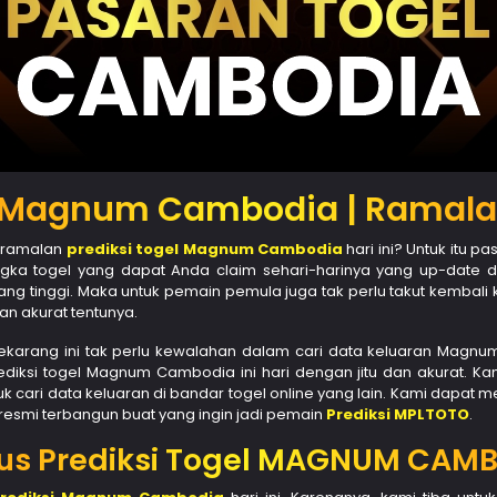
l Magnum Cambodia | Ramalan 
 ramalan
prediksi togel Magnum Cambodia
hari ini? Untuk itu
a togel yang dapat Anda claim sehari-harinya yang up-date di 
tinggi. Maka untuk pemain pemula juga tak perlu takut kembali 
n akurat tentunya.
sekarang ini tak perlu kewalahan dalam cari data keluaran Magn
si togel Magnum Cambodia ini hari dengan jitu dan akurat. Kami
 untuk cari data keluaran di bandar togel online yang lain. Kami d
smi terbangun buat yang ingin jadi pemain
Prediksi
MPLTOTO
.
s Prediksi Togel MAGNUM CAM