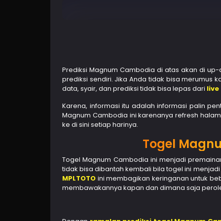
Prediksi Magnum Cambodia di atas akan di up
prediksi sendiri. Jika Anda tidak bisa merumus
data, syair, dan prediksi tidak bisa lepas dari
liv
Karena, informasi itu adalah informasi palin p
Magnum Cambodia ini karenanya refresh halam
ke di sini setiap harinya.
Togel Magnu
Togel Magnum Cambodia ini menjadi premainan l
tidak bisa dibantah kembali bila togel ini menja
MPLTOTO
ini membagikan keringanan untuk be
membawakannya kapan dan dimana saja perol