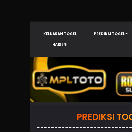
KELUARAN TOGEL
PREDIKSI TOGEL
HARI INI
PREDIKSI T