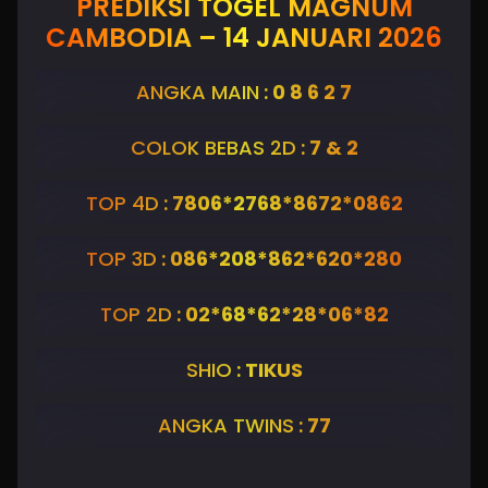
PREDIKSI TOGEL MAGNUM
CAMBODIA – 14 JANUARI 2026
ANGKA MAIN
:
0 8 6 2 7
COLOK BEBAS 2D
:
7 & 2
TOP 4D
:
7806*2768*8672*0862
TOP 3D
:
086*208*862*620*280
TOP 2D
:
02*68*62*28*06*82
SHIO
:
TIKUS
ANGKA TWINS
:
77
☆☆☆
Prediksi Togel MPLTOTO
☆☆☆