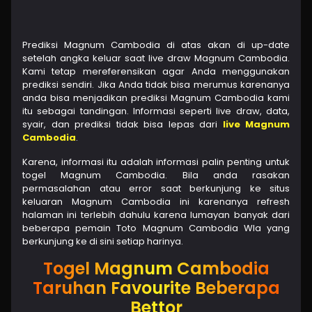
Prediksi Magnum Cambodia di atas akan di up-date
setelah angka keluar saat live draw Magnum Cambodia.
Kami tetap mereferensikan agar Anda menggunakan
prediksi sendiri. Jika Anda tidak bisa merumus karenanya
anda bisa menjadikan prediksi Magnum Cambodia kami
itu sebagai tandingan. Informasi seperti live draw, data,
syair, dan prediksi tidak bisa lepas dari
live Magnum
Cambodia
.
Karena, informasi itu adalah informasi palin penting untuk
togel Magnum Cambodia. Bila anda rasakan
permasalahan atau error saat berkunjung ke situs
keluaran Magnum Cambodia ini karenanya refresh
halaman ini terlebih dahulu karena lumayan banyak dari
beberapa pemain Toto Magnum Cambodia Wla yang
berkunjung ke di sini setiap harinya.
Togel Magnum Cambodia
Taruhan Favourite Beberapa
Bettor