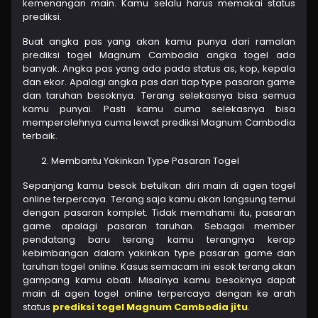
kemenangan main. Kamu selalu harus memakai status
prediksi.
Buat angka pas yang akan kamu punya dari ramalan
prediksi togel Magnum Cambodia angka togel ada
banyak. Angka pas yang ada pada status as, kop, kepala
dan ekor. Apalagi angka pas dari tiap type pasaran game
dan taruhan besoknya. Terang selekasnya bisa semua
kamu punyai. Pasti kamu cuma selekasnya bisa
memperolehnya cuma lewat prediksi Magnum Cambodia
terbaik.
Membantu Yakinkan Type Pasaran Togel
Sepanjang kamu besok betulkan diri main di agen togel
online terpercaya. Terang saja kamu akan langsung temui
dengan pasaran komplet. Tidak memahami itu, pasaran
game apalagi pasaran taruhan. Sebagai member
pendatang baru terang kamu terangnya kerap
kebimbangan dalam yakinkan type pasaran game dan
taruhan togel online. Kasus semacam ini esok terang akan
gampang kamu obati. Misalnya kamu besoknya dapat
main di agen togel online terpercaya dengan ke arah
status
prediksi
togel Magnum Cambodia jitu
.