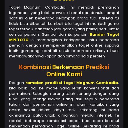
Togel Magnum Cambodia ini menjadi premainan
legendaris yang telah banyak dikenal dari dahulu sampai
saat ini oleh beberapa kelompok orang-tua. Karena itu
tidak bisa dibantah kembali bila togel ini menjadi game
togel terbaik dan telah jadi game yang paling seru untuk
semua pemain. Sampai dari itu pendiri
Bandar Togel
MPLTOTO
ini membagikan keringanan untuk beberapa
pemain dengan memperkenalkan togel online supaya
lebih gampang kembali untuk beberapa artisnya buat
membawakannya kapan dan dimana saja peroleh.
Kombinasi Berkenaan Prediksi
Online Kami
Dengan
ramalan
prediksi
togel Magnum Cambodia
,
kita balik lagi ke mode yang lebih konvensional dari
permainan. Sebagian orang telah senang dengan uang
tunai yang menggunakan uang asli sejauh beberapa
tahun, dan permainan online ini alami kenaikan yang
besar sekali dalam daya tarik sekarang ini pada
akhirannya patut untuk dimainkan melalui internet. Ini
adalah beberapa kombinasi cepat buat anda ketahui
berkenaan permainan Togel Online. Sekarang ini anda