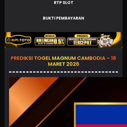
RTP SLOT
BUKTI PEMBAYARAN
PREDIKSI TOGEL MAGNUM CAMBODIA – 18
MARET 2026