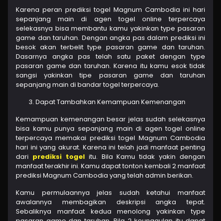
Karena peran prediksi togel Magnum Cambodia ini hari
sepanjang main di agen togel online terpercaya
selekasnya bisa membantu kamu yakinkan type pasaran
game dan taruhan. Dengan angka pas dalam prediksi ini
besok akan terbelit type pasaran game dan taruhan.
Dasarnya angka pas telah satu paket dengan type
pasaran game dan taruhan. Karena itu kamu esok tidak
sangsi yakinkan tipe pasaran game dan taruhan
sepanjang main di bandar togel terpercaya.
Dapat Tambahkan Kemampuan Kemenangan
Kemampuan kemenangan besar jelas sudah selekasnya
bisa kamu punya sepanjang main di agen togel online
terpercaya memakai prediksi togel Magnum Cambodia
hari ini yang akurat. Karena ini telah jadi manfaat penting
dari
prediksi togel
itu. Bila Kamu tidak yakin dengan
manfaat terakhir ini. Kamu dapat tonton kembali 2 manfaat
prediksi Magnum Cambodia yang telah admin berikan.
Kamu permulaannya jelas sudah ketahui manfaat
awalannya membagikan deskripsi angka tepat.
Sebaliknya manfaat kedua menolong yakinkan type
pasaran game dan taruhan. Bila 2 keunggulan itu dapat