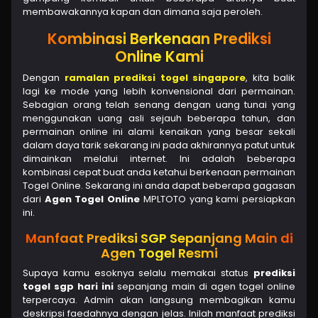
membawakannya kapan dan dimana saja peroleh.
Kombinasi Berkenaan Prediksi
Online Kami
Dengan
ramalan
prediksi
togel singapore
, kita balik
lagi ke mode yang lebih konvensional dari permainan.
Sebagian orang telah senang dengan uang tunai yang
menggunakan uang asli sejauh beberapa tahun, dan
permainan online ini alami kenaikan yang besar sekali
dalam daya tarik sekarang ini pada akhirannya patut untuk
dimainkan melalui internet. Ini adalah beberapa
kombinasi cepat buat anda ketahui berkenaan permainan
Togel Online. Sekarang ini anda dapat beberapa gagasan
dari
Agen
Togel Online
MPLTOTO yang kami persiapkan
ini.
Manfaat Prediksi
SGP
Sepanjang Main di
Agen Togel Resmi
Supaya kamu esoknya selalu memakai status
prediksi
togel
sgp hari ini
sepanjang main di agen togel online
terpercaya. Admin akan langsung membagikan kamu
deskripsi faedahnya dengan jelas. Inilah manfaat prediksi