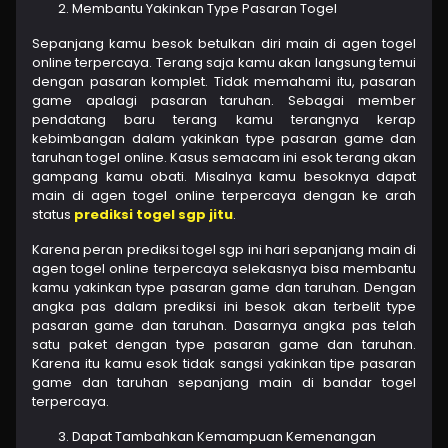
Membantu Yakinkan Type Pasaran Togel
Sepanjang kamu besok betulkan diri main di agen togel
online terpercaya. Terang saja kamu akan langsung temui
dengan pasaran komplet. Tidak memahami itu, pasaran
game apalagi pasaran taruhan. Sebagai member
pendatang baru terang kamu terangnya kerap
kebimbangan dalam yakinkan type pasaran game dan
taruhan togel online. Kasus semacam ini esok terang akan
gampang kamu obati. Misalnya kamu besoknya dapat
main di agen togel online terpercaya dengan ke arah
status
prediksi
togel sgp jitu
.
Karena peran prediksi togel sgp ini hari sepanjang main di
agen togel online terpercaya selekasnya bisa membantu
kamu yakinkan type pasaran game dan taruhan. Dengan
angka pas dalam prediksi ini besok akan terbelit type
pasaran game dan taruhan. Dasarnya angka pas telah
satu paket dengan type pasaran game dan taruhan.
Karena itu kamu esok tidak sangsi yakinkan tipe pasaran
game dan taruhan sepanjang main di bandar togel
terpercaya.
Dapat Tambahkan Kemampuan Kemenangan