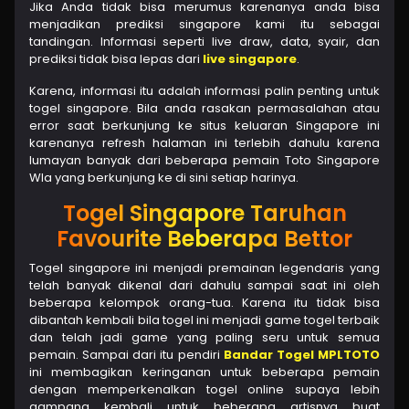
Jika Anda tidak bisa merumus karenanya anda bisa
menjadikan prediksi singapore kami itu sebagai
tandingan. Informasi seperti live draw, data, syair, dan
prediksi tidak bisa lepas dari
live singapore
.
Karena, informasi itu adalah informasi palin penting untuk
togel singapore. Bila anda rasakan permasalahan atau
error saat berkunjung ke situs keluaran Singapore ini
karenanya refresh halaman ini terlebih dahulu karena
lumayan banyak dari beberapa pemain Toto Singapore
Wla yang berkunjung ke di sini setiap harinya.
Togel Singapore Taruhan
Favourite Beberapa Bettor
Togel singapore ini menjadi premainan legendaris yang
telah banyak dikenal dari dahulu sampai saat ini oleh
beberapa kelompok orang-tua. Karena itu tidak bisa
dibantah kembali bila togel ini menjadi game togel terbaik
dan telah jadi game yang paling seru untuk semua
pemain. Sampai dari itu pendiri
Bandar Togel MPLTOTO
ini membagikan keringanan untuk beberapa pemain
dengan memperkenalkan togel online supaya lebih
gampang kembali untuk beberapa artisnya buat