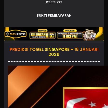
RTP SLOT
BUKTI PEMBAYARAN
PREDIKSI TOGEL SINGAPORE – 18 JANUARI
2026