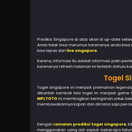
Prediksi Singapore di atas akan di up-date sete
Anda tidak bisa merumus karenanya anda bisa men
bisa lepas dari
live singapore
.
Karena, informasi itu adalah informasi palin pen
karenanya refresh halaman ini terlebih dahulu k
Togel S
Togel singapore ini menjadi premainan legendar
dibantah kembali bila togel ini menjadi game 
MPLTOTO
ini membagikan keringanan untuk be
membawakannya kapan dan dimana saja perol
Dengan
ramalan
prediksi
togel singapore
, 
menggunakan uang asli sejauh beberapa tahun, 