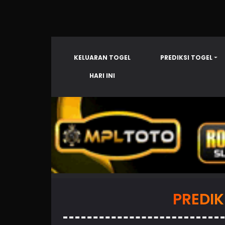
KELUARAN TOGEL
PREDIKSI TOGEL
HARI INI
PREDIK