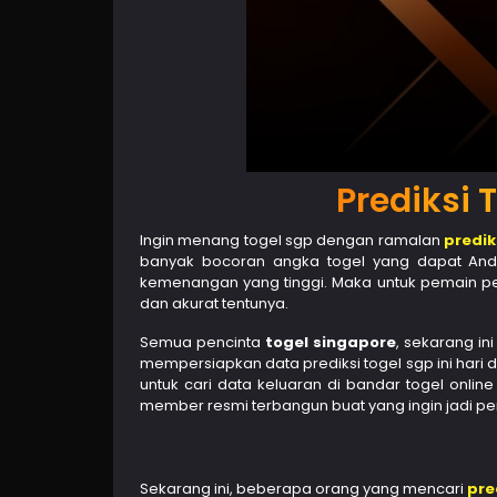
Prediksi 
Ingin menang togel sgp dengan ramalan
predik
banyak bocoran angka togel yang dapat Anda 
kemenangan yang tinggi. Maka untuk pemain pemu
dan akurat tentunya.
Semua pencinta
togel singapore
, sekarang i
mempersiapkan data prediksi togel sgp ini hari de
untuk cari data keluaran di bandar togel on
member resmi terbangun buat yang ingin jadi p
Sekarang ini, beberapa orang yang mencari
pre