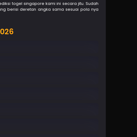
ksi togel singapore kami ini secara jitu. Sudah
ng berisi deretan angka sama sesuai pola nya
2026