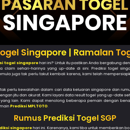
Togel Singapore | Ramalan Toge
si togel singapore
hari ini? Untuk itu pastikan Anda bergabung d
claim sehari-harinya yang up-date di sini. Prediksi togel sin
la juga tak perlu takut kembali karena, kami telah mempersiapkan
ni tak perlu kewalahan dalam cari data keluaran singapore dan ru
ngan jitu dan akurat. Kami layani data result togel yang up-date seha
line yang lain. Kami dapat menolong beberapa pemain dengan b
emain
Prediksi
MPLTOTO
.
Rumus Prediksi Togel SGP
diksi singapore
hari ini. Karenanya, kami tiba untuk memberikan 