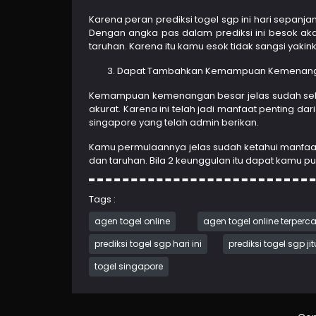
Karena peran prediksi togel sgp ini hari sepan
Dengan angka pas dalam prediksi ini besok ak
taruhan. Karena itu kamu esok tidak sangsi yaki
Dapat Tambahkan Kemampuan Kemenan
Kemampuan kemenangan besar jelas sudah seleka
akurat. Karena ini telah jadi manfaat penting dar
singapore yang telah admin berikan.
Kamu permulaannya jelas sudah ketahui manfaa
dan taruhan. Bila 2 keunggulan itu dapat kamu 
Tags :
agen togel online
agen togel online terperc
prediksi togel sgp hari ini
prediksi togel sgp jit
togel singapore