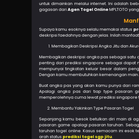
untuk dimainkan melalui internet. Ini adalah 
gagasan dari
Agen
Togel Online
MPLTOTO yang k
Manf
Supaya kamu esoknya selalu memakai status
pr
deskripsi faedahnya dengan jelas. Inilah manfaat
Membagikan Deskripsi Angka Jitu dan Akur
Membagikan deskripsi angka pas sebagai satu di
penting dari prediksi singapore sebagai dapat
mempunyai tingkatan keluar besar dalam penge
Dengan kamu membutuhkan kemenangan main. Ka
Buat angka pas yang akan kamu punya dari rama
Apalagi angka pas dari tiap type pasaran 
memperolehnya cuma lewat prediksi singapore t
Membantu Yakinkan Type Pasaran Togel
Sepanjang kamu besok betulkan diri main di ag
pasaran game apalagi pasaran taruhan. Seba
taruhan togel online. Kasus semacam ini esok
arah status
prediksi
togel sgp jitu
.