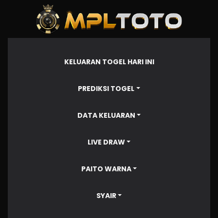
KELUARAN TOGEL HARI INI
PREDIKSI TOGEL
DATA KELUARAN
LIVE DRAW
PAITO WARNA
SYAIR