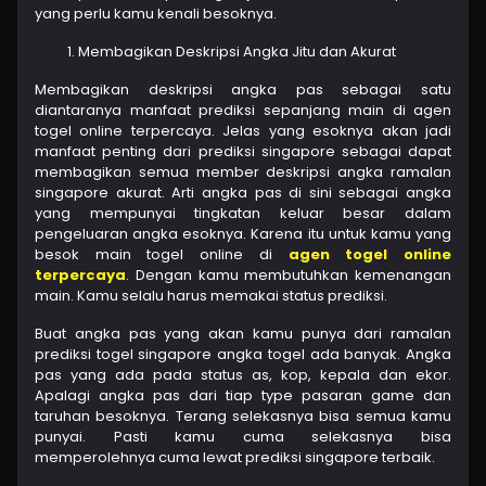
yang perlu kamu kenali besoknya.
Membagikan Deskripsi Angka Jitu dan Akurat
Membagikan deskripsi angka pas sebagai satu
diantaranya manfaat prediksi sepanjang main di agen
togel online terpercaya. Jelas yang esoknya akan jadi
manfaat penting dari prediksi singapore sebagai dapat
membagikan semua member deskripsi angka ramalan
singapore akurat. Arti angka pas di sini sebagai angka
yang mempunyai tingkatan keluar besar dalam
pengeluaran angka esoknya. Karena itu untuk kamu yang
besok main togel online di
agen togel online
terpercaya
. Dengan kamu membutuhkan kemenangan
main. Kamu selalu harus memakai status prediksi.
Buat angka pas yang akan kamu punya dari ramalan
prediksi togel singapore angka togel ada banyak. Angka
pas yang ada pada status as, kop, kepala dan ekor.
Apalagi angka pas dari tiap type pasaran game dan
taruhan besoknya. Terang selekasnya bisa semua kamu
punyai. Pasti kamu cuma selekasnya bisa
memperolehnya cuma lewat prediksi singapore terbaik.