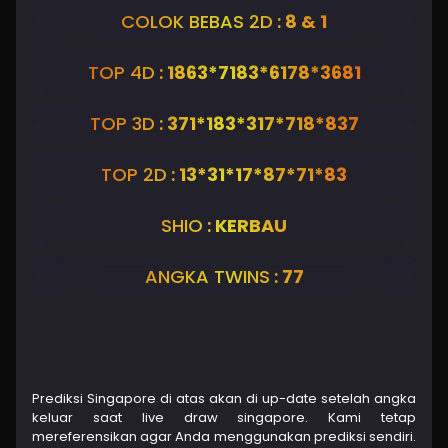
COLOK BEBAS 2D
:
8 & 1
TOP 4D
:
1863*7183*6178*3681
TOP 3D
:
371*183*317*718*837
TOP 2D
:
13*31*17*87*71*83
SHIO
:
KERBAU
ANGKA TWINS
:
77
☆☆☆
Prediksi Togel MPLTOTO
☆☆☆
Prediksi Singapore di atas akan di up-date setelah angka
keluar saat live draw singapore. Kami tetap
mereferensikan agar Anda menggunakan prediksi sendiri.