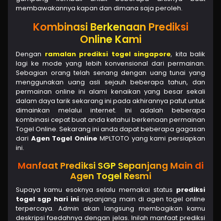
membawakannya kapan dan dimana saja peroleh.
Kombinasi Berkenaan Prediksi
Online Kami
Dengan
ramalan
prediksi
togel singapore
, kita balik
lagi ke mode yang lebih konvensional dari permainan.
Sebagian orang telah senang dengan uang tunai yang
menggunakan uang asli sejauh beberapa tahun, dan
permainan online ini alami kenaikan yang besar sekali
dalam daya tarik sekarang ini pada akhirannya patut untuk
dimainkan melalui internet. Ini adalah beberapa
kombinasi cepat buat anda ketahui berkenaan permainan
Togel Online. Sekarang ini anda dapat beberapa gagasan
dari
Agen
Togel Online
MPLTOTO yang kami persiapkan
ini.
Manfaat Prediksi
SGP
Sepanjang Main di
Agen Togel Resmi
Supaya kamu esoknya selalu memakai status
prediksi
togel
sgp hari ini
sepanjang main di agen togel online
terpercaya. Admin akan langsung membagikan kamu
deskripsi faedahnya dengan jelas. Inilah manfaat prediksi