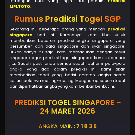
terbangun buat yang ingin jadi pemain
Prediksi
MPLTOTO
.
Rumus Prediksi Togel SGP
Sekarang ini, beberapa orang yang mencari
prediksi
singapore
hari ini. Karenanya, kami tiba untuk
memberikan bocoran prediksi angka singapore yang
bersumber dari data singapore dan syair singapore.
Bukan hanya itu saja, kami memadukan dengan result
singapore agar prediksi togel singapore kami ini secara
jitu. Sudah pasti anda semua sudah pahami pola-pola
angka yang ada dalam prediksi ini. Kami akan
memberikan tabel yang berisi deretan angka sama
sesuai pola nya masing-masing. Mengharap secara tepat
dan diperhatikan angka yang kami berikan berikut ini.
PREDIKSI TOGEL SINGAPORE –
24 MARET 2026
ANGKA MAIN
:
7 1 8 3 6