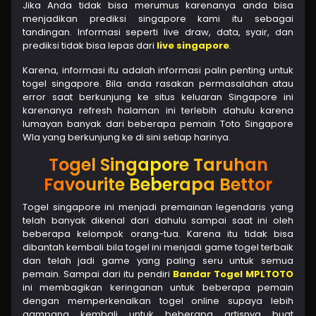
Jika Anda tidak bisa merumus karenanya anda bisa
menjadikan prediksi singapore kami itu sebagai
tandingan. Informasi seperti live draw, data, syair, dan
prediksi tidak bisa lepas dari
live singapore
.
Karena, informasi itu adalah informasi palin penting untuk
togel singapore. Bila anda rasakan permasalahan atau
error saat berkunjung ke situs keluaran Singapore ini
karenanya refresh halaman ini terlebih dahulu karena
lumayan banyak dari beberapa pemain Toto Singapore
Wla yang berkunjung ke di sini setiap harinya.
Togel Singapore Taruhan
Favourite Beberapa Bettor
Togel singapore ini menjadi premainan legendaris yang
telah banyak dikenal dari dahulu sampai saat ini oleh
beberapa kelompok orang-tua. Karena itu tidak bisa
dibantah kembali bila togel ini menjadi game togel terbaik
dan telah jadi game yang paling seru untuk semua
pemain. Sampai dari itu pendiri
Bandar Togel MPLTOTO
ini membagikan keringanan untuk beberapa pemain
dengan memperkenalkan togel online supaya lebih
gampang kembali untuk beberapa artisnya buat