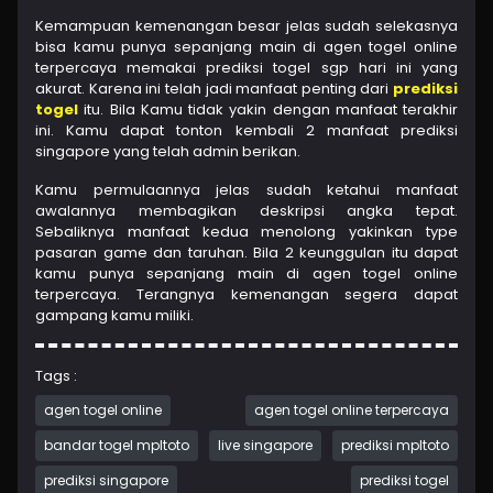
Kemampuan kemenangan besar jelas sudah selekasnya
bisa kamu punya sepanjang main di agen togel online
terpercaya memakai prediksi togel sgp hari ini yang
akurat. Karena ini telah jadi manfaat penting dari
prediksi
togel
itu. Bila Kamu tidak yakin dengan manfaat terakhir
ini. Kamu dapat tonton kembali 2 manfaat prediksi
singapore yang telah admin berikan.
Kamu permulaannya jelas sudah ketahui manfaat
awalannya membagikan deskripsi angka tepat.
Sebaliknya manfaat kedua menolong yakinkan type
pasaran game dan taruhan. Bila 2 keunggulan itu dapat
kamu punya sepanjang main di agen togel online
terpercaya. Terangnya kemenangan segera dapat
gampang kamu miliki.
Tags :
agen togel online
agen togel online terpercaya
bandar togel mpltoto
live singapore
prediksi mpltoto
prediksi singapore
prediksi togel