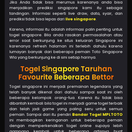
Jika Anda tidak bisa merumus karenanya anda bisa
menjadikan prediksi singapore kami itu sebagai
tandingan. Informasi seperti live draw, data, syair, dan
prediksi tidak bisa lepas dari
live singapore
.
Karena, informasi itu adalah informasi palin penting untuk
togel singapore. Bila anda rasakan permasalahan atau
error saat berkunjung ke situs keluaran Singapore ini
karenanya refresh halaman ini terlebih dahulu karena
lumayan banyak dari beberapa pemain Toto Singapore
Wla yang berkunjung ke di sini setiap harinya.
Togel Singapore Taruhan
Favourite Beberapa Bettor
Togel singapore ini menjadi premainan legendaris yang
telah banyak dikenal dari dahulu sampai saat ini oleh
beberapa kelompok orang-tua. Karena itu tidak bisa
dibantah kembali bila togel ini menjadi game togel terbaik
dan telah jadi game yang paling seru untuk semua
pemain. Sampai dari itu pendiri
Bandar Togel MPLTOTO
ini membagikan keringanan untuk beberapa pemain
dengan memperkenalkan togel online supaya lebih
gampang kembali untuk beberapa artisnya buat