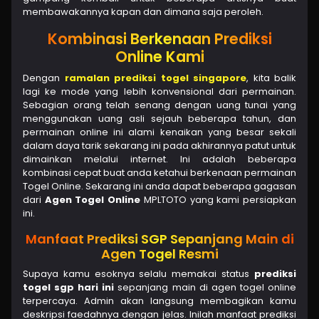
membawakannya kapan dan dimana saja peroleh.
Kombinasi Berkenaan Prediksi
Online Kami
Dengan
ramalan
prediksi
togel singapore
, kita balik
lagi ke mode yang lebih konvensional dari permainan.
Sebagian orang telah senang dengan uang tunai yang
menggunakan uang asli sejauh beberapa tahun, dan
permainan online ini alami kenaikan yang besar sekali
dalam daya tarik sekarang ini pada akhirannya patut untuk
dimainkan melalui internet. Ini adalah beberapa
kombinasi cepat buat anda ketahui berkenaan permainan
Togel Online. Sekarang ini anda dapat beberapa gagasan
dari
Agen
Togel Online
MPLTOTO yang kami persiapkan
ini.
Manfaat Prediksi
SGP
Sepanjang Main di
Agen Togel Resmi
Supaya kamu esoknya selalu memakai status
prediksi
togel
sgp hari ini
sepanjang main di agen togel online
terpercaya. Admin akan langsung membagikan kamu
deskripsi faedahnya dengan jelas. Inilah manfaat prediksi