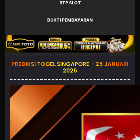
RTP SLOT
BUKTI PEMBAYARAN
PREDIKSI TOGEL SINGAPORE – 25 JANUARI
2026