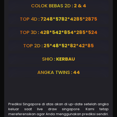
COLOK BEBAS 2D
:
2 & 4
TOP 4D
:
7248*5782*4285*2875
TOP 3D
:
428*542*854*285*524
TOP 2D
:
25*48*52*82*42*85
SHIO
:
KERBAU
ANGKA TWINS
:
44
☆☆☆
Prediksi Togel MPLTOTO
☆☆☆
Prediksi Singapore di atas akan di up-date setelah angka
keluar saat live draw singapore. Kami tetap
mereferensikan agar Anda menggunakan prediksi sendiri.