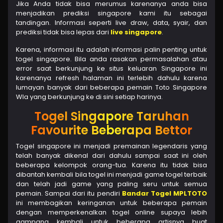
Jika Anda tidak bisa merumus karenanya anda bisa
menjadikan prediksi singapore kami itu sebagai
tandingan. Informasi seperti live draw, data, syair, dan
prediksi tidak bisa lepas dari
live singapore
.
Karena, informasi itu adalah informasi palin penting untuk
togel singapore. Bila anda rasakan permasalahan atau
error saat berkunjung ke situs keluaran Singapore ini
karenanya refresh halaman ini terlebih dahulu karena
lumayan banyak dari beberapa pemain Toto Singapore
Wla yang berkunjung ke di sini setiap harinya.
Togel Singapore Taruhan
Favourite Beberapa Bettor
Togel singapore ini menjadi premainan legendaris yang
telah banyak dikenal dari dahulu sampai saat ini oleh
beberapa kelompok orang-tua. Karena itu tidak bisa
dibantah kembali bila togel ini menjadi game togel terbaik
dan telah jadi game yang paling seru untuk semua
pemain. Sampai dari itu pendiri
Bandar Togel MPLTOTO
ini membagikan keringanan untuk beberapa pemain
dengan memperkenalkan togel online supaya lebih
gampang kembali untuk beberapa artisnya buat