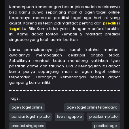
Kemampuan kemenangan besar jelas sudah selekasnya
bisa kamu punya sepanjang main di agen togel online
terpercaya memakai prediksi togel sgp hari ini yang
akurat. Karena ini telah jadi manfaat penting dari
prediksi
togel
itu. Bila Kamu tidak yakin dengan manfaat terakhir
ini. Kamu dapat tonton kembali 2 manfaat prediksi
singapore yang telah admin berikan.
Kamu permulaannya jelas sudah ketahui manfaat
awalannya membagikan deskripsi angka tepat.
Sebaliknya manfaat kedua menolong yakinkan type
pasaran game dan taruhan. Bila 2 keunggulan itu dapat
kamu punya sepanjang main di agen togel online
terpercaya. Terangnya kemenangan segera dapat
gampang kamu miliki.
Tags :
agen togel online
agen togel online terpercaya
bandar togel mpltoto
live singapore
prediksi mpltoto
prediksi singapore
prediksi togel