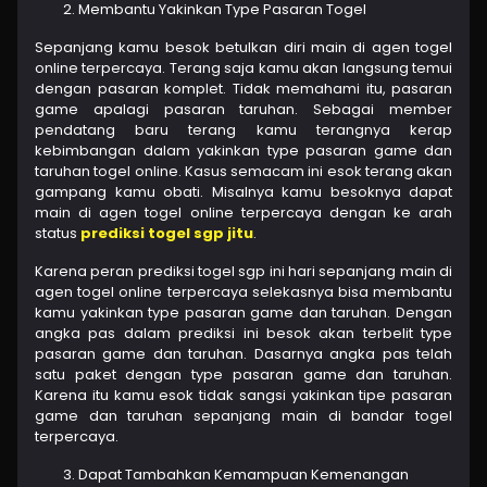
Membantu Yakinkan Type Pasaran Togel
Sepanjang kamu besok betulkan diri main di agen togel
online terpercaya. Terang saja kamu akan langsung temui
dengan pasaran komplet. Tidak memahami itu, pasaran
game apalagi pasaran taruhan. Sebagai member
pendatang baru terang kamu terangnya kerap
kebimbangan dalam yakinkan type pasaran game dan
taruhan togel online. Kasus semacam ini esok terang akan
gampang kamu obati. Misalnya kamu besoknya dapat
main di agen togel online terpercaya dengan ke arah
status
prediksi
togel sgp jitu
.
Karena peran prediksi togel sgp ini hari sepanjang main di
agen togel online terpercaya selekasnya bisa membantu
kamu yakinkan type pasaran game dan taruhan. Dengan
angka pas dalam prediksi ini besok akan terbelit type
pasaran game dan taruhan. Dasarnya angka pas telah
satu paket dengan type pasaran game dan taruhan.
Karena itu kamu esok tidak sangsi yakinkan tipe pasaran
game dan taruhan sepanjang main di bandar togel
terpercaya.
Dapat Tambahkan Kemampuan Kemenangan