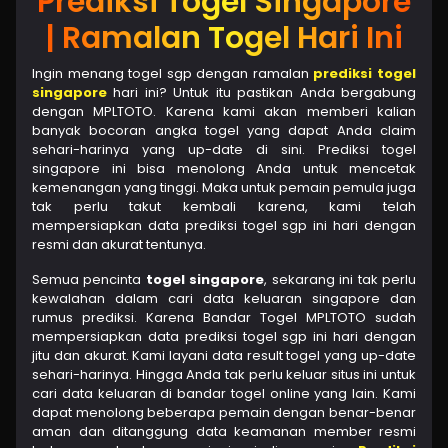
Prediksi Togel Singapore
| Ramalan Togel Hari Ini
Ingin menang togel sgp dengan ramalan
prediksi togel
singapore
hari ini? Untuk itu pastikan Anda bergabung
dengan MPLTOTO. Karena kami akan memberi kalian
banyak bocoran angka togel yang dapat Anda claim
sehari-harinya yang up-date di sini. Prediksi togel
singapore ini bisa menolong Anda untuk mencetak
kemenangan yang tinggi. Maka untuk pemain pemula juga
tak perlu takut kembali karena, kami telah
mempersiapkan data prediksi togel sgp ini hari dengan
resmi dan akurat tentunya.
Semua pencinta
togel singapore
, sekarang ini tak perlu
kewalahan dalam cari data keluaran singapore dan
rumus prediksi. Karena Bandar Togel MPLTOTO sudah
mempersiapkan data prediksi togel sgp ini hari dengan
jitu dan akurat. Kami layani data result togel yang up-date
sehari-harinya. Hingga Anda tak perlu keluar situs ini untuk
cari data keluaran di bandar togel online yang lain. Kami
dapat menolong beberapa pemain dengan benar-benar
aman dan ditanggung data keamanan member resmi