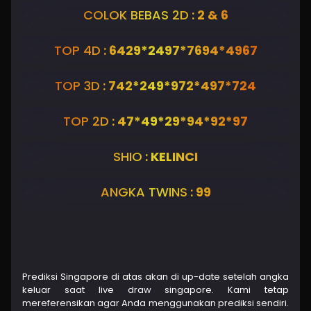
COLOK BEBAS 2D
:
2 & 6
TOP 4D
:
6429*2497*7694*4967
TOP 3D
:
742*249*972*497*724
TOP 2D
:
47*49*29*94*92*97
SHIO
:
KELINCI
ANGKA TWINS
:
99
☆☆☆
Prediksi Togel MPLTOTO
☆☆☆
Prediksi Singapore di atas akan di up-date setelah angka
keluar saat live draw singapore. Kami tetap
mereferensikan agar Anda menggunakan prediksi sendiri.