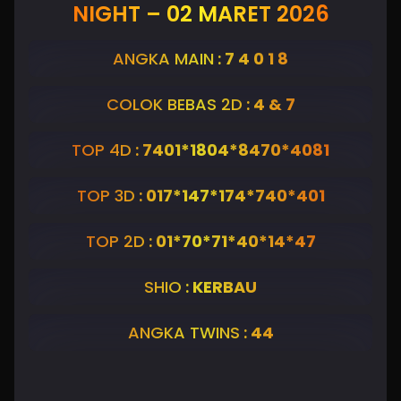
NIGHT – 02 MARET 2026
ANGKA MAIN
:
7 4 0 1 8
COLOK BEBAS 2D
:
4 & 7
TOP 4D
:
7401*1804*8470*4081
TOP 3D
:
017*147*174*740*401
TOP 2D
:
01*70*71*40*14*47
SHIO
:
KERBAU
ANGKA TWINS
:
44
☆☆☆
Prediksi Togel MPLTOTO
☆☆☆