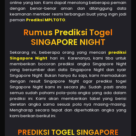
online yang lain. Kami dapat menolong beberapa pemain
dengan benar-benar aman dan ditanggung data
keamanan member resmi terbangun buat yang ingin jadi
pemain
Prediksi
MPLTOTO
.
Rumus Prediksi Togel
SINGAPORE NIGHT
Sekarang ini, beberapa orang yang mencari
prediksi
Singapore Night
hari ini. Karenanya, kami tiba untuk
memberikan bocoran prediksi angka Singapore Night
yang bersumber dari data Singapore Night dan syair
Singapore Night. Bukan hanya itu saja, kami memadukan
dengan result Singapore Night agar prediksi togel
Singapore Night kami ini secara jitu. Sudah pasti anda
semua sudah pahami pola-pola angka yang ada dalam
prediksi ini. Kami akan memberikan tabel yang berisi
deretan angka sama sesuai pola nya masing-masing.
Mengharap secara tepat dan diperhatikan angka yang
kami berikan berikut ini.
PREDIKSI TOGEL SINGAPORE