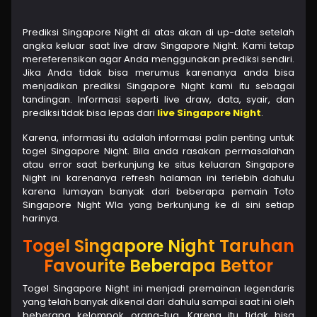
Prediksi Singapore Night di atas akan di up-date setelah
angka keluar saat live draw Singapore Night. Kami tetap
mereferensikan agar Anda menggunakan prediksi sendiri.
Jika Anda tidak bisa merumus karenanya anda bisa
menjadikan prediksi Singapore Night kami itu sebagai
tandingan. Informasi seperti live draw, data, syair, dan
prediksi tidak bisa lepas dari
live Singapore Night
.
Karena, informasi itu adalah informasi palin penting untuk
togel Singapore Night. Bila anda rasakan permasalahan
atau error saat berkunjung ke situs keluaran Singapore
Night ini karenanya refresh halaman ini terlebih dahulu
karena lumayan banyak dari beberapa pemain Toto
Singapore Night Wla yang berkunjung ke di sini setiap
harinya.
Togel Singapore Night Taruhan
Favourite Beberapa Bettor
Togel Singapore Night ini menjadi premainan legendaris
yang telah banyak dikenal dari dahulu sampai saat ini oleh
beberapa kelompok orang-tua. Karena itu tidak bisa