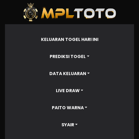
KELUARAN TOGEL HARI INI
PREDIKSI TOGEL
DATA KELUARAN
LIVE DRAW
PAITO WARNA
SYAIR