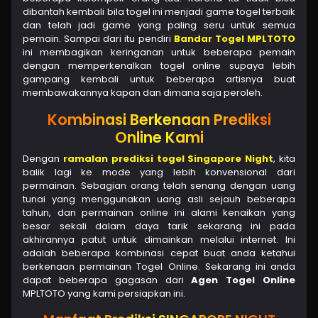
dibantah kembali bila togel ini menjadi game togel terbaik
dan telah jadi game yang paling seru untuk semua
pemain. Sampai dari itu pendiri
Bandar Togel MPLTOTO
ini membagikan keringanan untuk beberapa pemain
dengan memperkenalkan togel online supaya lebih
gampang kembali untuk beberapa artisnya buat
membawakannya kapan dan dimana saja peroleh.
Kombinasi Berkenaan Prediksi
Online Kami
Dengan
ramalan
prediksi
togel Singapore Night
, kita
balik lagi ke mode yang lebih konvensional dari
permainan. Sebagian orang telah senang dengan uang
tunai yang menggunakan uang asli sejauh beberapa
tahun, dan permainan online ini alami kenaikan yang
besar sekali dalam daya tarik sekarang ini pada
akhirannya patut untuk dimainkan melalui internet. Ini
adalah beberapa kombinasi cepat buat anda ketahui
berkenaan permainan Togel Online. Sekarang ini anda
dapat beberapa gagasan dari
Agen
Togel Online
MPLTOTO yang kami persiapkan ini.