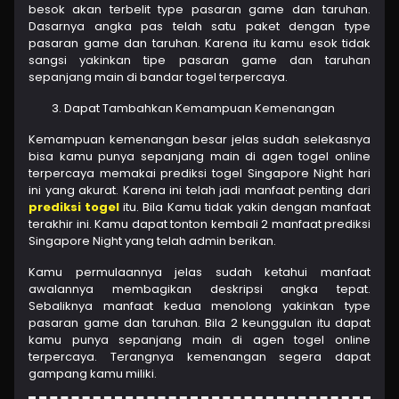
besok akan terbelit type pasaran game dan taruhan.
Dasarnya angka pas telah satu paket dengan type
pasaran game dan taruhan. Karena itu kamu esok tidak
sangsi yakinkan tipe pasaran game dan taruhan
sepanjang main di bandar togel terpercaya.
Dapat Tambahkan Kemampuan Kemenangan
Kemampuan kemenangan besar jelas sudah selekasnya
bisa kamu punya sepanjang main di agen togel online
terpercaya memakai prediksi togel Singapore Night hari
ini yang akurat. Karena ini telah jadi manfaat penting dari
prediksi togel
itu. Bila Kamu tidak yakin dengan manfaat
terakhir ini. Kamu dapat tonton kembali 2 manfaat prediksi
Singapore Night yang telah admin berikan.
Kamu permulaannya jelas sudah ketahui manfaat
awalannya membagikan deskripsi angka tepat.
Sebaliknya manfaat kedua menolong yakinkan type
pasaran game dan taruhan. Bila 2 keunggulan itu dapat
kamu punya sepanjang main di agen togel online
terpercaya. Terangnya kemenangan segera dapat
gampang kamu miliki.