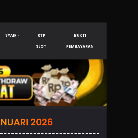
SYAIR
RTP
BUKTI
SLOT
PEMBAYARAN
ANUARI 2026