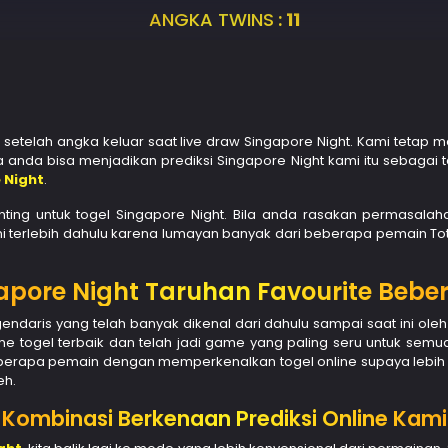
ANGKA TWINS
:
11
☆☆☆
Prediksi Togel MPLTOTO
☆☆☆
te setelah angka keluar saat live draw Singapore Night. Kami teta
anda bisa menjadikan prediksi Singapore Night kami itu sebagai tan
 Night
.
enting untuk togel Singapore Night. Bila anda rasakan permasalah
ni terlebih dahulu karena lumayan banyak dari beberapa pemain Tot
apore Night Taruhan Favourite Bebe
gendaris yang telah banyak dikenal dari dahulu sampai saat ini ole
ame togel terbaik dan telah jadi game yang paling seru untuk semu
berapa pemain dengan memperkenalkan togel online supaya lebih
eh.
Kombinasi Berkenaan Prediksi Online Kami