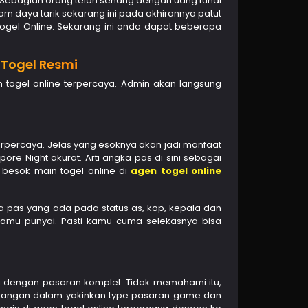
n. Sebagian orang telah senang dengan uang tunai
m daya tarik sekarang ini pada akhirannya patut
Togel Online. Sekarang ini anda dapat beberapa
 Togel Resmi
togel online terpercaya. Admin akan langsung
erpercaya. Jelas yang esoknya akan jadi manfaat
e Night akurat. Arti angka pas di sini sebagai
besok main togel online di
agen togel online
a pas yang ada pada status as, kop, kepala dan
kamu punyai. Pasti kamu cuma selekasnya bisa
ui dengan pasaran komplet. Tidak memahami itu,
bangan dalam yakinkan type pasaran game dan