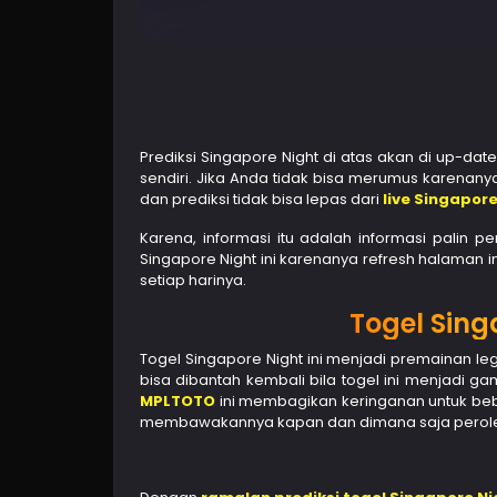
Prediksi Singapore Night di atas akan di up-da
sendiri. Jika Anda tidak bisa merumus karenanya 
dan prediksi tidak bisa lepas dari
live Singapore
Karena, informasi itu adalah informasi palin p
Singapore Night ini karenanya refresh halaman i
setiap harinya.
Togel Sing
Togel Singapore Night ini menjadi premainan le
bisa dibantah kembali bila togel ini menjadi g
MPLTOTO
ini membagikan keringanan untuk be
membawakannya kapan dan dimana saja perol