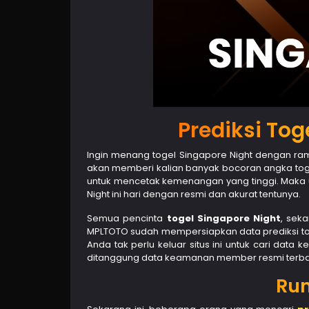
Prediksi Tog
Ingin menang togel Singapore Night dengan r
akan memberi kalian banyak bocoran angka togel
untuk mencetak kemenangan yang tinggi. Maka u
Night ini hari dengan resmi dan akurat tentunya.
Semua pencinta
togel Singapore Night
, sek
MPLTOTO sudah mempersiapkan data prediksi togel
Anda tak perlu keluar situs ini untuk cari da
ditanggung data keamanan member resmi terban
Rum