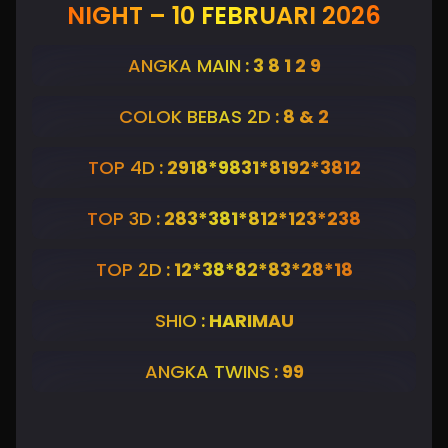
NIGHT – 10 FEBRUARI 2026
ANGKA MAIN
:
3 8 1 2 9
COLOK BEBAS 2D
:
8 & 2
TOP 4D
:
2918*9831*8192*3812
TOP 3D
:
283*381*812*123*238
TOP 2D
:
12*38*82*83*28*18
SHIO
:
HARIMAU
ANGKA TWINS
:
99
☆☆☆
Prediksi Togel MPLTOTO
☆☆☆