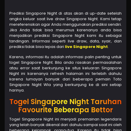
Prediksi Singapore Night di atas akan di up-date setelah
angka keluar saat live draw Singapore Night. Kami tetap
mereferensikan agar Anda menggunakan prediksi sendiri.
Jika Anda tidak bisa merumus karenanya anda bisa
menjadikan prediksi Singapore Night kami itu sebagai
tandingan. Informasi seperti live draw, data, syair, dan
prediksi tidak bisa lepas dari
live Singapore Night
.
Karena, informasi itu adalah informasi palin penting untuk
togel Singapore Night. Bila anda rasakan permasalahan
atau error saat berkunjung ke situs keluaran Singapore
Night ini karenanya refresh halaman ini terlebih dahulu
karena lumayan banyak dari beberapa pemain Toto
Singapore Night Wla yang berkunjung ke di sini setiap
harinya.
Togel Singapore Night Taruhan
Favourite Beberapa Bettor
Togel Singapore Night ini menjadi premainan legendaris
yang telah banyak dikenal dari dahulu sampai saat ini oleh
beberapa kelompok orang-tua. Karena itu tidak bisa