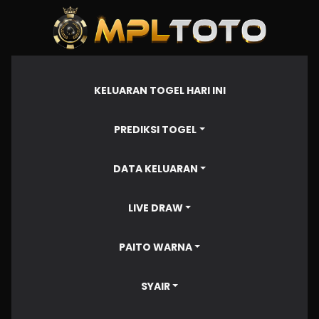
KELUARAN TOGEL HARI INI
PREDIKSI TOGEL
DATA KELUARAN
LIVE DRAW
PAITO WARNA
SYAIR