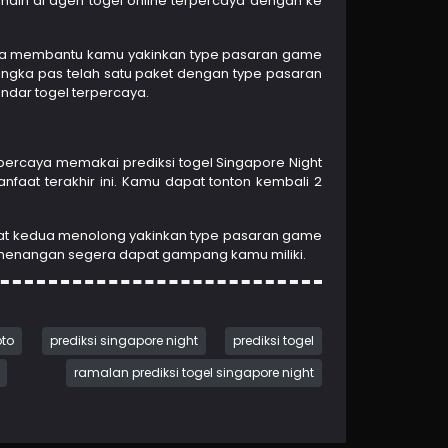
ain di agen togel online terpercaya dengan ke
 bisa membantu kamu yakinkan type pasaran game
angka pas telah satu paket dengan type pasaran
ndar togel terpercaya.
ercaya memakai prediksi togel Singapore Night
anfaat terakhir ini. Kamu dapat tonton kembali 2
aat kedua menolong yakinkan type pasaran game
kemenangan segera dapat gampang kamu miliki.
oto
prediksi singapore night
prediksi togel
ramalan prediksi togel singapore night