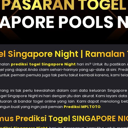
el Singapore Night | Ramalan T
amalan
prediksi togel Singapore Night
hari ini? Untuk itu pasti
 yang dapat Anda claim sehari-harinya yang up-date di sini. Predik
ntuk pemain pemula juga tak perlu takut kembali karena, kami tel
arang ini tak perlu kewalahan dalam cari data keluaran Singapore
 Singapore Night ini hari dengan jitu dan akurat. Kami layani data 
ta keluaran di bandar togel online yang lain. Kami dapat menolo
gun buat yang ingin jadi pemain
Prediksi
MPLTOTO
.
us Prediksi Togel SINGAPORE N