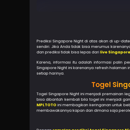
Prediksi Singapore Night di atas akan di up-da
sendiri. Jika Anda tidak bisa merumus karenanya 
dan prediksi tidak bisa lepas dari
live Singapore
Karena, informasi itu adalah informasi palin p
Singapore Night ini karenanya refresh halaman i
setiap harinya.
Togel Sing
Togel Singapore Night ini menjadi premainan le
bisa dibantah kembali bila togel ini menjadi g
MPLTOTO
ini membagikan keringanan untuk be
membawakannya kapan dan dimana saja perol