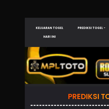
KELUARAN TOGEL
PREDIKSI TOGEL
HARI INI
PREDIKSI T