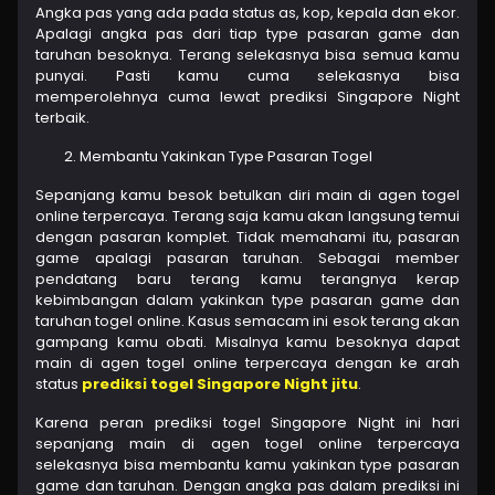
Angka pas yang ada pada status as, kop, kepala dan ekor.
Apalagi angka pas dari tiap type pasaran game dan
taruhan besoknya. Terang selekasnya bisa semua kamu
punyai. Pasti kamu cuma selekasnya bisa
memperolehnya cuma lewat prediksi Singapore Night
terbaik.
Membantu Yakinkan Type Pasaran Togel
Sepanjang kamu besok betulkan diri main di agen togel
online terpercaya. Terang saja kamu akan langsung temui
dengan pasaran komplet. Tidak memahami itu, pasaran
game apalagi pasaran taruhan. Sebagai member
pendatang baru terang kamu terangnya kerap
kebimbangan dalam yakinkan type pasaran game dan
taruhan togel online. Kasus semacam ini esok terang akan
gampang kamu obati. Misalnya kamu besoknya dapat
main di agen togel online terpercaya dengan ke arah
status
prediksi
togel Singapore Night jitu
.
Karena peran prediksi togel Singapore Night ini hari
sepanjang main di agen togel online terpercaya
selekasnya bisa membantu kamu yakinkan type pasaran
game dan taruhan. Dengan angka pas dalam prediksi ini