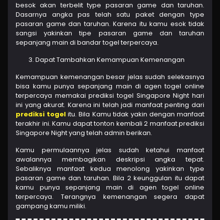
besok akan terbelit type pasaran game dan taruhan.
Dasarnya angka pas telah satu paket dengan type
pasaran game dan taruhan. Karena itu kamu esok tidak
sangsi yakinkan tipe pasaran game dan taruhan
sepanjang main di bandar togel terpercaya.
Dapat Tambahkan Kemampuan Kemenangan
Kemampuan kemenangan besar jelas sudah selekasnya
bisa kamu punya sepanjang main di agen togel online
terpercaya memakai prediksi togel Singapore Night hari
ini yang akurat. Karena ini telah jadi manfaat penting dari
prediksi togel
itu. Bila Kamu tidak yakin dengan manfaat
terakhir ini. Kamu dapat tonton kembali 2 manfaat prediksi
Singapore Night yang telah admin berikan.
Kamu permulaannya jelas sudah ketahui manfaat
awalannya membagikan deskripsi angka tepat.
Sebaliknya manfaat kedua menolong yakinkan type
pasaran game dan taruhan. Bila 2 keunggulan itu dapat
kamu punya sepanjang main di agen togel online
terpercaya. Terangnya kemenangan segera dapat
gampang kamu miliki.