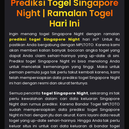
Prediksi Togel Singapore
Night | Ramalan Togel
Hari Ini
Ingin menang togel Singapore Night dengan ramalan
prediksi togel Singapore Night
hari ini? Untuk itu
pastikan Anda bergabung dengan MPLTOTO. Karena kami
akan memberi kalian banyak bocoran angka togel yang
dapat Anda claim sehari-harinya yang up-date di sini.
Prediksi togel Singapore Night ini bisa menolong Anda
untuk mencetak kemenangan yang tinggi. Maka untuk
pemain pemula juga tak perlu takut kembali karena, kami
telah mempersiapkan data prediksi togel Singapore Night
ini hari dengan resmi dan akurat tentunya.
Semua pencinta
togel Singapore Night
, sekarang ini tak
perlu kewalahan dalam cari data keluaran Singapore
Night dan rumus prediksi. Karena Bandar Togel MPLTOTO
sudah mempersiapkan data prediksi togel Singapore
Night ini hari dengan jitu dan akurat. Kami layani data result
togel yang up-date sehari-harinya. Hingga Anda tak perlu
keluar situs ini untuk cari data keluaran di bandar togel