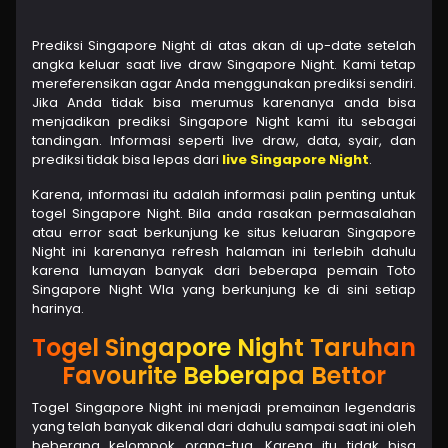
Prediksi Singapore Night di atas akan di up-date setelah
angka keluar saat live draw Singapore Night. Kami tetap
mereferensikan agar Anda menggunakan prediksi sendiri.
Jika Anda tidak bisa merumus karenanya anda bisa
menjadikan prediksi Singapore Night kami itu sebagai
tandingan. Informasi seperti live draw, data, syair, dan
prediksi tidak bisa lepas dari
live Singapore Night
.
Karena, informasi itu adalah informasi palin penting untuk
togel Singapore Night. Bila anda rasakan permasalahan
atau error saat berkunjung ke situs keluaran Singapore
Night ini karenanya refresh halaman ini terlebih dahulu
karena lumayan banyak dari beberapa pemain Toto
Singapore Night Wla yang berkunjung ke di sini setiap
harinya.
Togel Singapore Night Taruhan
Favourite Beberapa Bettor
Togel Singapore Night ini menjadi premainan legendaris
yang telah banyak dikenal dari dahulu sampai saat ini oleh
beberapa kelompok orang-tua. Karena itu tidak bisa