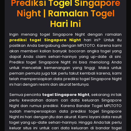
Prediksi Togel Singapore
Night | Ramalan Togel
Hari Ini
Ingin menang togel Singapore Night dengan ramalan
prediksi togel Singapore Night
hari ini? Untuk itu
pastikan Anda bergabung dengan MPLTOTO. Karena kami
akan memberi kalian banyak bocoran angka togel yang
dapat Anda claim sehari-harinya yang up-date di sini.
Prediksi togel Singapore Night ini bisa menolong Anda
untuk mencetak kemenangan yang tinggi. Maka untuk
pemain pemula juga tak perlu takut kembali karena, kami
telah mempersiapkan data prediksi togel Singapore Night
ini hari dengan resmi dan akurat tentunya.
Semua pencinta
togel Singapore Night
, sekarang ini tak
perlu kewalahan dalam cari data keluaran Singapore
Night dan rumus prediksi. Karena Bandar Togel MPLTOTO
sudah mempersiapkan data prediksi togel Singapore
Night ini hari dengan jitu dan akurat. Kami layani data result
togel yang up-date sehari-harinya. Hingga Anda tak perlu
keluar situs ini untuk cari data keluaran di bandar togel