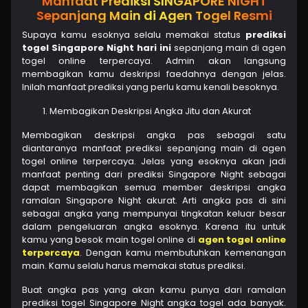
Manfaat Prediksi
SINGAPORE NIGHT
Sepanjang Main di Agen Togel Resmi
Supaya kamu esoknya selalu memakai status
prediksi
togel
Singapore Night hari ini
sepanjang main di agen
togel online terpercaya. Admin akan langsung
membagikan kamu deskripsi faedahnya dengan jelas.
Inilah manfaat prediksi yang perlu kamu kenali besoknya.
Membagikan Deskripsi Angka Jitu dan Akurat
Membagikan deskripsi angka pas sebagai satu
diantaranya manfaat prediksi sepanjang main di agen
togel online terpercaya. Jelas yang esoknya akan jadi
manfaat penting dari prediksi Singapore Night sebagai
dapat membagikan semua member deskripsi angka
ramalan Singapore Night akurat. Arti angka pas di sini
sebagai angka yang mempunyai tingkatan keluar besar
dalam pengeluaran angka esoknya. Karena itu untuk
kamu yang besok main togel online di
agen togel online
terpercaya
. Dengan kamu membutuhkan kemenangan
main. Kamu selalu harus memakai status prediksi.
Buat angka pas yang akan kamu punya dari ramalan
prediksi togel Singapore Night angka togel ada banyak.