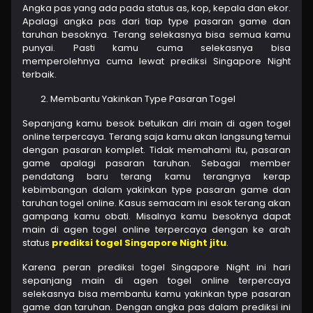
Angka pas yang ada pada status as, kop, kepala dan ekor.
Apalagi angka pas dari tiap type pasaran game dan
taruhan besoknya. Terang selekasnya bisa semua kamu
punyai. Pasti kamu cuma selekasnya bisa
memperolehnya cuma lewat prediksi Singapore Night
terbaik.
Membantu Yakinkan Type Pasaran Togel
Sepanjang kamu besok betulkan diri main di agen togel
online terpercaya. Terang saja kamu akan langsung temui
dengan pasaran komplet. Tidak memahami itu, pasaran
game apalagi pasaran taruhan. Sebagai member
pendatang baru terang kamu terangnya kerap
kebimbangan dalam yakinkan type pasaran game dan
taruhan togel online. Kasus semacam ini esok terang akan
gampang kamu obati. Misalnya kamu besoknya dapat
main di agen togel online terpercaya dengan ke arah
status
prediksi
togel Singapore Night jitu
.
Karena peran prediksi togel Singapore Night ini hari
sepanjang main di agen togel online terpercaya
selekasnya bisa membantu kamu yakinkan type pasaran
game dan taruhan. Dengan angka pas dalam prediksi ini