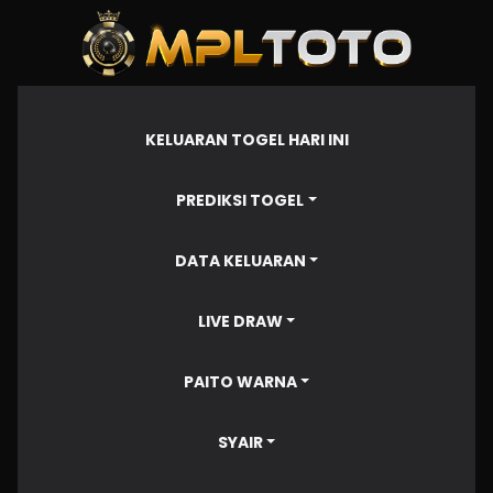
KELUARAN TOGEL HARI INI
PREDIKSI TOGEL
DATA KELUARAN
LIVE DRAW
PAITO WARNA
SYAIR