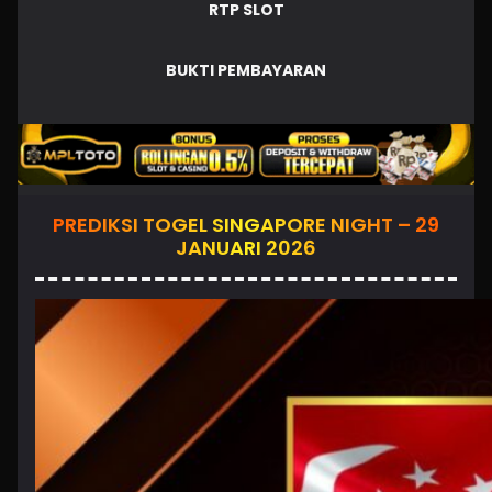
RTP SLOT
BUKTI PEMBAYARAN
PREDIKSI TOGEL SINGAPORE NIGHT – 29
JANUARI 2026