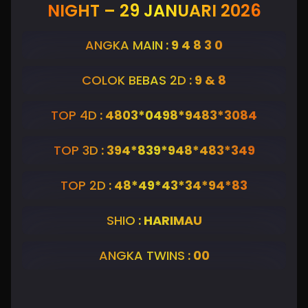
NIGHT – 29 JANUARI 2026
ANGKA MAIN
:
9 4 8 3 0
COLOK BEBAS 2D
:
9 & 8
TOP 4D
:
4803*0498*9483*3084
TOP 3D
:
394*839*948*483*349
TOP 2D
:
48*49*43*34*94*83
SHIO
:
HARIMAU
ANGKA TWINS
:
00
☆☆☆
Prediksi Togel MPLTOTO
☆☆☆