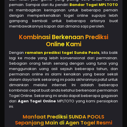
pemain. Sampai dari itu pendiri
Bandar Togel MPLTOTO
ini membagikan keringanan untuk beberapa pemain
dengan memperkenalkan togel online supaya lebih
gampang kembali untuk beberapa artisnya buat
membawakannya kapan dan dimana saja peroleh.
Kombinasi Berkenaan Prediksi
Online Kami
Dengan
ramalan
prediksi
togel Sunda Pools
, kita balik
lagi ke mode yang lebih konvensional dari permainan.
Sebagian orang telah senang dengan uang tunai yang
menggunakan uang asli sejauh beberapa tahun, dan
permainan online ini alami kenaikan yang besar sekali
dalam daya tarik sekarang ini pada akhirannya patut untuk
dimainkan melalui internet. Ini adalah beberapa
kombinasi cepat buat anda ketahui berkenaan permainan
Togel Online. Sekarang ini anda dapat beberapa gagasan
dari
Agen
Togel Online
MPLTOTO yang kami persiapkan
ini.
Manfaat Prediksi
SUNDA POOLS
Sepanjang Main di Agen Togel Resmi