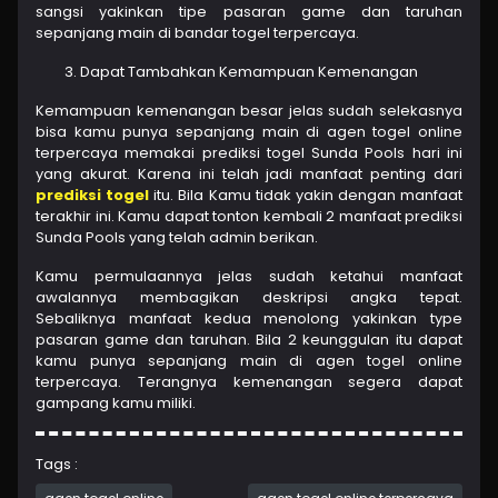
sangsi yakinkan tipe pasaran game dan taruhan
sepanjang main di bandar togel terpercaya.
Dapat Tambahkan Kemampuan Kemenangan
Kemampuan kemenangan besar jelas sudah selekasnya
bisa kamu punya sepanjang main di agen togel online
terpercaya memakai prediksi togel Sunda Pools hari ini
yang akurat. Karena ini telah jadi manfaat penting dari
prediksi togel
itu. Bila Kamu tidak yakin dengan manfaat
terakhir ini. Kamu dapat tonton kembali 2 manfaat prediksi
Sunda Pools yang telah admin berikan.
Kamu permulaannya jelas sudah ketahui manfaat
awalannya membagikan deskripsi angka tepat.
Sebaliknya manfaat kedua menolong yakinkan type
pasaran game dan taruhan. Bila 2 keunggulan itu dapat
kamu punya sepanjang main di agen togel online
terpercaya. Terangnya kemenangan segera dapat
gampang kamu miliki.
Tags :