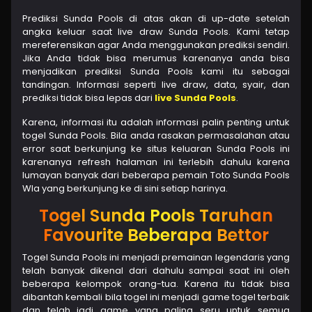
Prediksi Sunda Pools di atas akan di up-date setelah
angka keluar saat live draw Sunda Pools. Kami tetap
mereferensikan agar Anda menggunakan prediksi sendiri.
Jika Anda tidak bisa merumus karenanya anda bisa
menjadikan prediksi Sunda Pools kami itu sebagai
tandingan. Informasi seperti live draw, data, syair, dan
prediksi tidak bisa lepas dari
live Sunda Pools
.
Karena, informasi itu adalah informasi palin penting untuk
togel Sunda Pools. Bila anda rasakan permasalahan atau
error saat berkunjung ke situs keluaran Sunda Pools ini
karenanya refresh halaman ini terlebih dahulu karena
lumayan banyak dari beberapa pemain Toto Sunda Pools
Wla yang berkunjung ke di sini setiap harinya.
Togel Sunda Pools Taruhan
Favourite Beberapa Bettor
Togel Sunda Pools ini menjadi premainan legendaris yang
telah banyak dikenal dari dahulu sampai saat ini oleh
beberapa kelompok orang-tua. Karena itu tidak bisa
dibantah kembali bila togel ini menjadi game togel terbaik
dan telah jadi game yang paling seru untuk semua