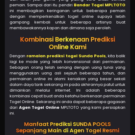
pemain. Sampai dari itu pendiri
Bandar Togel MPLTOTO
ini membagikan keringanan untuk beberapa pemain
dengan memperkenalkan togel online supaya lebih
gampang kembali untuk beberapa artisnya buat
membawakannya kapan dan dimana saja peroleh.
Kombinasi Berkenaan Prediksi
Online Kami
Dengan
ramalan
prediksi
togel Sunda Pools
, kita balik
lagi ke mode yang lebih konvensional dari permainan.
Sebagian orang telah senang dengan uang tunai yang
menggunakan uang asli sejauh beberapa tahun, dan
permainan online ini alami kenaikan yang besar sekali
dalam daya tarik sekarang ini pada akhirannya patut untuk
dimainkan melalui internet. Ini adalah beberapa
kombinasi cepat buat anda ketahui berkenaan permainan
Togel Online. Sekarang ini anda dapat beberapa gagasan
dari
Agen
Togel Online
MPLTOTO yang kami persiapkan
ini.
Manfaat Prediksi
SUNDA POOLS
Sepanjang Main di Agen Togel Resmi