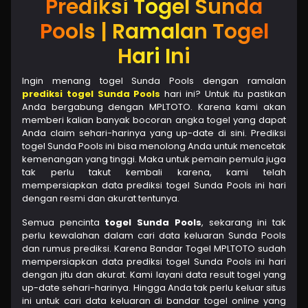
Prediksi Togel Sunda
Pools | Ramalan Togel
Hari Ini
Ingin menang togel Sunda Pools dengan ramalan
prediksi togel Sunda Pools
hari ini? Untuk itu pastikan
Anda bergabung dengan MPLTOTO. Karena kami akan
memberi kalian banyak bocoran angka togel yang dapat
Anda claim sehari-harinya yang up-date di sini. Prediksi
togel Sunda Pools ini bisa menolong Anda untuk mencetak
kemenangan yang tinggi. Maka untuk pemain pemula juga
tak perlu takut kembali karena, kami telah
mempersiapkan data prediksi togel Sunda Pools ini hari
dengan resmi dan akurat tentunya.
Semua pencinta
togel Sunda Pools
, sekarang ini tak
perlu kewalahan dalam cari data keluaran Sunda Pools
dan rumus prediksi. Karena Bandar Togel MPLTOTO sudah
mempersiapkan data prediksi togel Sunda Pools ini hari
dengan jitu dan akurat. Kami layani data result togel yang
up-date sehari-harinya. Hingga Anda tak perlu keluar situs
ini untuk cari data keluaran di bandar togel online yang