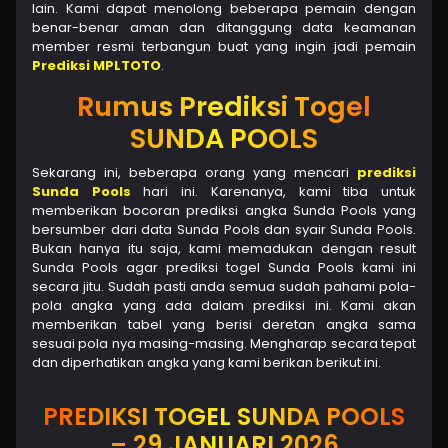
lain. Kami dapat menolong beberapa pemain dengan
benar-benar aman dan ditanggung data keamanan
member resmi terbangun buat yang ingin jadi pemain
Prediksi
MPLTOTO
.
Rumus Prediksi Togel
SUNDA POOLS
Sekarang ini, beberapa orang yang mencari
prediksi
Sunda Pools
hari ini. Karenanya, kami tiba untuk
memberikan bocoran prediksi angka Sunda Pools yang
bersumber dari data Sunda Pools dan syair Sunda Pools.
Bukan hanya itu saja, kami memadukan dengan result
Sunda Pools agar prediksi togel Sunda Pools kami ini
secara jitu. Sudah pasti anda semua sudah pahami pola-
pola angka yang ada dalam prediksi ini. Kami akan
memberikan tabel yang berisi deretan angka sama
sesuai pola nya masing-masing. Mengharap secara tepat
dan diperhatikan angka yang kami berikan berikut ini.
PREDIKSI TOGEL SUNDA POOLS
– 29 JANUARI 2026