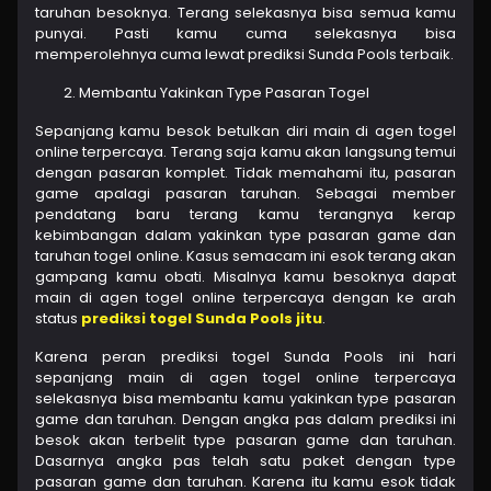
taruhan besoknya. Terang selekasnya bisa semua kamu
punyai. Pasti kamu cuma selekasnya bisa
memperolehnya cuma lewat prediksi Sunda Pools terbaik.
Membantu Yakinkan Type Pasaran Togel
Sepanjang kamu besok betulkan diri main di agen togel
online terpercaya. Terang saja kamu akan langsung temui
dengan pasaran komplet. Tidak memahami itu, pasaran
game apalagi pasaran taruhan. Sebagai member
pendatang baru terang kamu terangnya kerap
kebimbangan dalam yakinkan type pasaran game dan
taruhan togel online. Kasus semacam ini esok terang akan
gampang kamu obati. Misalnya kamu besoknya dapat
main di agen togel online terpercaya dengan ke arah
status
prediksi
togel Sunda Pools jitu
.
Karena peran prediksi togel Sunda Pools ini hari
sepanjang main di agen togel online terpercaya
selekasnya bisa membantu kamu yakinkan type pasaran
game dan taruhan. Dengan angka pas dalam prediksi ini
besok akan terbelit type pasaran game dan taruhan.
Dasarnya angka pas telah satu paket dengan type
pasaran game dan taruhan. Karena itu kamu esok tidak