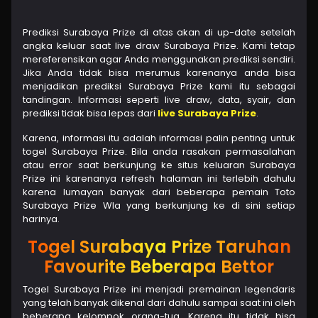
Prediksi Surabaya Prize di atas akan di up-date setelah
angka keluar saat live draw Surabaya Prize. Kami tetap
mereferensikan agar Anda menggunakan prediksi sendiri.
Jika Anda tidak bisa merumus karenanya anda bisa
menjadikan prediksi Surabaya Prize kami itu sebagai
tandingan. Informasi seperti live draw, data, syair, dan
prediksi tidak bisa lepas dari
live Surabaya Prize
.
Karena, informasi itu adalah informasi palin penting untuk
togel Surabaya Prize. Bila anda rasakan permasalahan
atau error saat berkunjung ke situs keluaran Surabaya
Prize ini karenanya refresh halaman ini terlebih dahulu
karena lumayan banyak dari beberapa pemain Toto
Surabaya Prize Wla yang berkunjung ke di sini setiap
harinya.
Togel Surabaya Prize Taruhan
Favourite Beberapa Bettor
Togel Surabaya Prize ini menjadi premainan legendaris
yang telah banyak dikenal dari dahulu sampai saat ini oleh
beberapa kelompok orang-tua. Karena itu tidak bisa