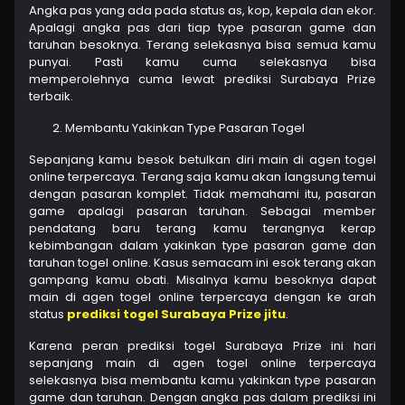
Angka pas yang ada pada status as, kop, kepala dan ekor.
Apalagi angka pas dari tiap type pasaran game dan
taruhan besoknya. Terang selekasnya bisa semua kamu
punyai. Pasti kamu cuma selekasnya bisa
memperolehnya cuma lewat prediksi Surabaya Prize
terbaik.
Membantu Yakinkan Type Pasaran Togel
Sepanjang kamu besok betulkan diri main di agen togel
online terpercaya. Terang saja kamu akan langsung temui
dengan pasaran komplet. Tidak memahami itu, pasaran
game apalagi pasaran taruhan. Sebagai member
pendatang baru terang kamu terangnya kerap
kebimbangan dalam yakinkan type pasaran game dan
taruhan togel online. Kasus semacam ini esok terang akan
gampang kamu obati. Misalnya kamu besoknya dapat
main di agen togel online terpercaya dengan ke arah
status
prediksi
togel Surabaya Prize jitu
.
Karena peran prediksi togel Surabaya Prize ini hari
sepanjang main di agen togel online terpercaya
selekasnya bisa membantu kamu yakinkan type pasaran
game dan taruhan. Dengan angka pas dalam prediksi ini