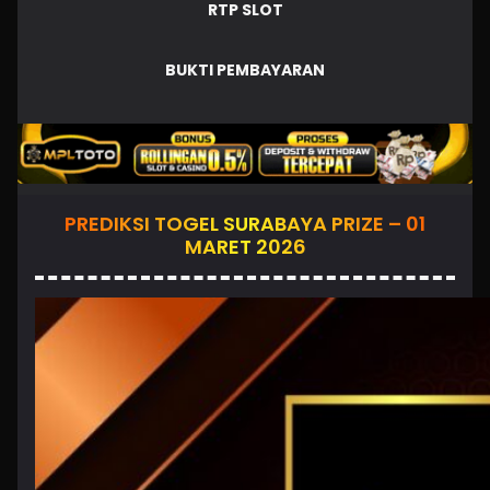
RTP SLOT
BUKTI PEMBAYARAN
PREDIKSI TOGEL SURABAYA PRIZE – 01
MARET 2026