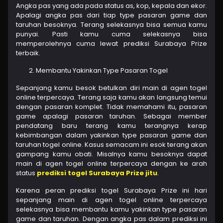
Angka pas yang ada pada status as, kop, kepala dan ekor.
Apalagi angka pas dari tiap type pasaran game dan
taruhan besoknya. Terang selekasnya bisa semua kamu
punyai. Pasti kamu cuma selekasnya bisa
memperolehnya cuma lewat prediksi Surabaya Prize
terbaik.
Membantu Yakinkan Type Pasaran Togel
Sepanjang kamu besok betulkan diri main di agen togel
online terpercaya. Terang saja kamu akan langsung temui
dengan pasaran komplet. Tidak memahami itu, pasaran
game apalagi pasaran taruhan. Sebagai member
pendatang baru terang kamu terangnya kerap
kebimbangan dalam yakinkan type pasaran game dan
taruhan togel online. Kasus semacam ini esok terang akan
gampang kamu obati. Misalnya kamu besoknya dapat
main di agen togel online terpercaya dengan ke arah
status
prediksi
togel Surabaya Prize jitu
.
Karena peran prediksi togel Surabaya Prize ini hari
sepanjang main di agen togel online terpercaya
selekasnya bisa membantu kamu yakinkan type pasaran
game dan taruhan. Dengan angka pas dalam prediksi ini