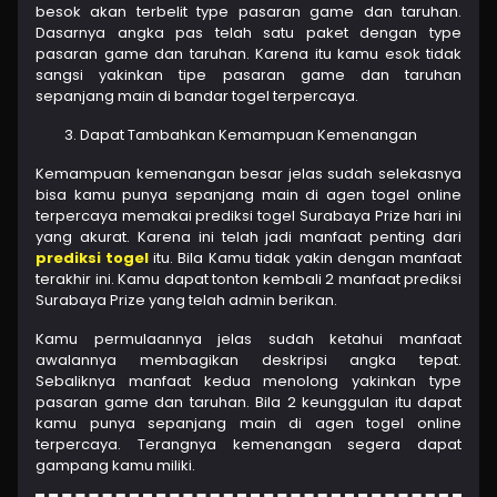
besok akan terbelit type pasaran game dan taruhan.
Dasarnya angka pas telah satu paket dengan type
pasaran game dan taruhan. Karena itu kamu esok tidak
sangsi yakinkan tipe pasaran game dan taruhan
sepanjang main di bandar togel terpercaya.
Dapat Tambahkan Kemampuan Kemenangan
Kemampuan kemenangan besar jelas sudah selekasnya
bisa kamu punya sepanjang main di agen togel online
terpercaya memakai prediksi togel Surabaya Prize hari ini
yang akurat. Karena ini telah jadi manfaat penting dari
prediksi togel
itu. Bila Kamu tidak yakin dengan manfaat
terakhir ini. Kamu dapat tonton kembali 2 manfaat prediksi
Surabaya Prize yang telah admin berikan.
Kamu permulaannya jelas sudah ketahui manfaat
awalannya membagikan deskripsi angka tepat.
Sebaliknya manfaat kedua menolong yakinkan type
pasaran game dan taruhan. Bila 2 keunggulan itu dapat
kamu punya sepanjang main di agen togel online
terpercaya. Terangnya kemenangan segera dapat
gampang kamu miliki.