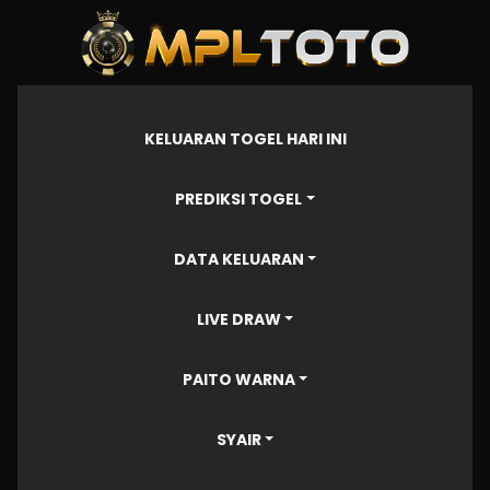
KELUARAN TOGEL HARI INI
PREDIKSI TOGEL
DATA KELUARAN
LIVE DRAW
PAITO WARNA
SYAIR