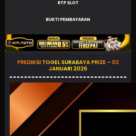
RTP SLOT
BUKTI PEMBAYARAN
PREDIKSI TOGEL SURABAYA PRIZE – 02
JANUARI 2026