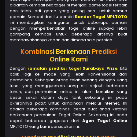
dibantah kembali bila togel ini menjadi game togel terbaik
dan telah jadi game yang paling seru untuk semua
pemain. Sampai dari itu pendiri
Bandar Togel MPLTOTO
ini membagikan keringanan untuk beberapa pemain
dengan memperkenalkan togel online supaya lebih
gampang kembali untuk beberapa artisnya buat
membawakannya kapan dan dimana saja peroleh.
Kombinasi Berkenaan Prediksi
Online Kami
Dengan
ramalan
prediksi
togel Surabaya Prize
, kita
balik lagi ke mode yang lebih konvensional dari
permainan. Sebagian orang telah senang dengan uang
tunai yang menggunakan uang asli sejauh beberapa
tahun, dan permainan online ini alami kenaikan yang
besar sekali dalam daya tarik sekarang ini pada
akhirannya patut untuk dimainkan melalui internet. Ini
adalah beberapa kombinasi cepat buat anda ketahui
berkenaan permainan Togel Online. Sekarang ini anda
dapat beberapa gagasan dari
Agen
Togel Online
MPLTOTO yang kami persiapkan ini.