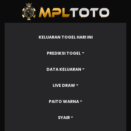
KELUARAN TOGEL HARI INI
PREDIKSI TOGEL
DATA KELUARAN
LIVE DRAW
PAITO WARNA
SYAIR