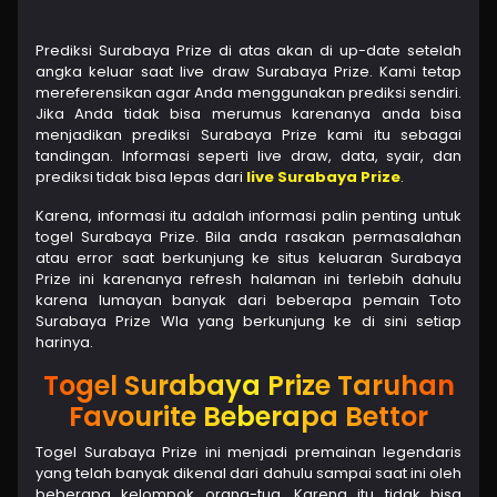
Prediksi Surabaya Prize di atas akan di up-date setelah
angka keluar saat live draw Surabaya Prize. Kami tetap
mereferensikan agar Anda menggunakan prediksi sendiri.
Jika Anda tidak bisa merumus karenanya anda bisa
menjadikan prediksi Surabaya Prize kami itu sebagai
tandingan. Informasi seperti live draw, data, syair, dan
prediksi tidak bisa lepas dari
live Surabaya Prize
.
Karena, informasi itu adalah informasi palin penting untuk
togel Surabaya Prize. Bila anda rasakan permasalahan
atau error saat berkunjung ke situs keluaran Surabaya
Prize ini karenanya refresh halaman ini terlebih dahulu
karena lumayan banyak dari beberapa pemain Toto
Surabaya Prize Wla yang berkunjung ke di sini setiap
harinya.
Togel Surabaya Prize Taruhan
Favourite Beberapa Bettor
Togel Surabaya Prize ini menjadi premainan legendaris
yang telah banyak dikenal dari dahulu sampai saat ini oleh
beberapa kelompok orang-tua. Karena itu tidak bisa