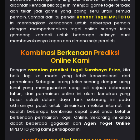
dibantah kembali bila togel ini menjadi game togel terbaik
dan telah jadi game yang paling seru untuk semua
pemain. Sampai dari itu pendiri
Bandar Togel MPLTOTO
ini membagikan keringanan untuk beberapa pemain
dengan memperkenalkan togel online supaya lebih
gampang kembali untuk beberapa artisnya buat
membawakannya kapan dan dimana saja peroleh.
Kombinasi Berkenaan Prediksi
Online Kami
Dengan
ramalan
prediksi
togel Surabaya Prize
, kita
balik lagi ke mode yang lebih konvensional dari
permainan. Sebagian orang telah senang dengan uang
tunai yang menggunakan uang asli sejauh beberapa
tahun, dan permainan online ini alami kenaikan yang
besar sekali dalam daya tarik sekarang ini pada
akhirannya patut untuk dimainkan melalui internet. Ini
adalah beberapa kombinasi cepat buat anda ketahui
berkenaan permainan Togel Online. Sekarang ini anda
dapat beberapa gagasan dari
Agen
Togel Online
MPLTOTO yang kami persiapkan ini.