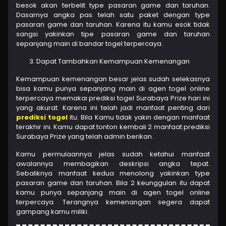
besok akan terbelit type pasaran game dan taruhan.
Dasarnya angka pas telah satu paket dengan type
pasaran game dan taruhan. Karena itu kamu esok tidak
sangsi yakinkan tipe pasaran game dan taruhan
sepanjang main di bandar togel terpercaya.
Dapat Tambahkan Kemampuan Kemenangan
Kemampuan kemenangan besar jelas sudah selekasnya
bisa kamu punya sepanjang main di agen togel online
terpercaya memakai prediksi togel Surabaya Prize hari ini
yang akurat. Karena ini telah jadi manfaat penting dari
prediksi togel
itu. Bila Kamu tidak yakin dengan manfaat
terakhir ini. Kamu dapat tonton kembali 2 manfaat prediksi
Surabaya Prize yang telah admin berikan.
Kamu permulaannya jelas sudah ketahui manfaat
awalannya membagikan deskripsi angka tepat.
Sebaliknya manfaat kedua menolong yakinkan type
pasaran game dan taruhan. Bila 2 keunggulan itu dapat
kamu punya sepanjang main di agen togel online
terpercaya. Terangnya kemenangan segera dapat
gampang kamu miliki.