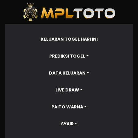
KELUARAN TOGEL HARI INI
PREDIKSI TOGEL
DATA KELUARAN
LIVE DRAW
PAITO WARNA
SYAIR