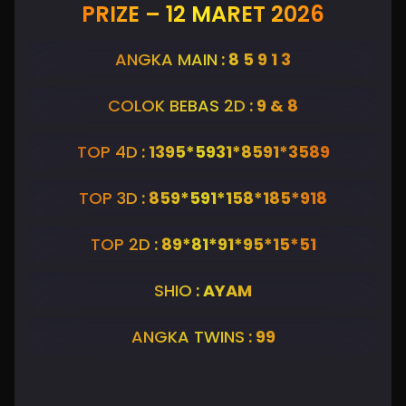
PRIZE – 12 MARET 2026
ANGKA MAIN
:
8 5 9 1 3
COLOK BEBAS 2D
:
9 & 8
TOP 4D
:
1395*5931*8591*3589
TOP 3D
:
859*591*158*185*918
TOP 2D
:
89*81*91*95*15*51
SHIO
:
AYAM
ANGKA TWINS
:
99
☆☆☆
Prediksi Togel MPLTOTO
☆☆☆