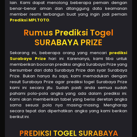
lain. Kami dapat menolong beberapa pemain dengan
benar-benar aman dan ditanggung data keamanan
member resmi terbangun buat yang ingin jadi pemain
Prediksi
MPLTOTO
.
Rumus Prediksi Togel
SURABAYA PRIZE
Sekarang ini, beberapa orang yang mencari
prediksi
Surabaya Prize
hari ini. Karenanya, kami tiba untuk
memberikan bocoran prediksi angka Surabaya Prize yang
bersumber dari data Surabaya Prize dan syair Surabaya
Prize. Bukan hanya itu saja, kami memadukan dengan
result Surabaya Prize agar prediksi togel Surabaya Prize
kami ini secara jitu. Sudah pasti anda semua sudah
pahami pola-pola angka yang ada dalam prediksi ini.
Kami akan memberikan tabel yang berisi deretan angka
sama sesuai pola nya masing-masing. Mengharap
secara tepat dan diperhatikan angka yang kami berikan
berikut ini.
PREDIKSI TOGEL SURABAYA