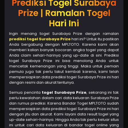
Prediksi Togel Surabaya
Prize | Ramalan Togel
Hari Ini
Ingin menang togel Surabaya Prize dengan ramalan
prediksi togel Surabaya Prize
hari ini? Untuk itu pastikan
Anda bergabung dengan MPLTOTO. Karena kami akan
memberi kalian banyak bocoran angka togel yang dapat
Anda claim sehari-harinya yang up-date di sini. Prediksi
togel Surabaya Prize ini bisa menolong Anda untuk
mencetak kemenangan yang tinggi. Maka untuk pemain
pemula juga tak perlu takut kembali karena, kami telah
mempersiapkan data prediksi togel Surabaya Prize ini hari
dengan resmi dan akurat tentunya.
Semua pencinta
togel Surabaya Prize
, sekarang ini tak
perlu kewalahan dalam cari data keluaran Surabaya Prize
dan rumus prediksi. Karena Bandar Togel MPLTOTO sudah
mempersiapkan data prediksi togel Surabaya Prize ini hari
dengan jitu dan akurat. Kami layani data result togel yang
up-date sehari-harinya. Hingga Anda tak perlu keluar situs
ini untuk cari data keluaran di bandar togel online yang