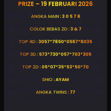
PRIZE – 19 FEBRUARI 2026
ANGKA MAIN
:
3 0 5 7 8
COLOK BEBAS 2D
:
3 & 7
TOP 4D
:
3057*7850*0587*8035
TOP 3D
:
573*730*057*703*305
TOP 2D
:
05*07*35*53*50*70
SHIO
:
AYAM
ANGKA TWINS
:
77
☆☆☆
Prediksi Togel MPLTOTO
☆☆☆