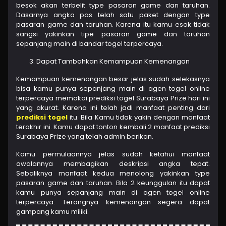
besok akan terbelit type pasaran game dan taruhan.
Dasarnya angka pas telah satu paket dengan type
pasaran game dan taruhan. Karena itu kamu esok tidak
sangsi yakinkan tipe pasaran game dan taruhan
sepanjang main di bandar togel terpercaya.
Dapat Tambahkan Kemampuan Kemenangan
Kemampuan kemenangan besar jelas sudah selekasnya
bisa kamu punya sepanjang main di agen togel online
terpercaya memakai prediksi togel Surabaya Prize hari ini
yang akurat. Karena ini telah jadi manfaat penting dari
prediksi togel
itu. Bila Kamu tidak yakin dengan manfaat
terakhir ini. Kamu dapat tonton kembali 2 manfaat prediksi
Surabaya Prize yang telah admin berikan.
Kamu permulaannya jelas sudah ketahui manfaat
awalannya membagikan deskripsi angka tepat.
Sebaliknya manfaat kedua menolong yakinkan type
pasaran game dan taruhan. Bila 2 keunggulan itu dapat
kamu punya sepanjang main di agen togel online
terpercaya. Terangnya kemenangan segera dapat
gampang kamu miliki.