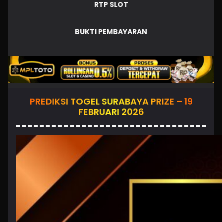
RTP SLOT
BUKTI PEMBAYARAN
PREDIKSI TOGEL SURABAYA PRIZE – 19
FEBRUARI 2026