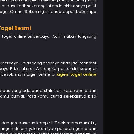
n. Sebagian orang telah senang dengan uang tunai
m daya tarik sekarang ini pada akhirannya patut
Togel Online. Sekarang ini anda dapat beberapa
Togel Resmi
togel online terpercaya. Admin akan langsung
erpercaya. Jelas yang esoknya akan jadi manfaat
 Prize akurat. Arti angka pas di sini sebagai
besok main togel online di
agen togel online
a pas yang ada pada status as, kop, kepala dan
kamu punyai. Pasti kamu cuma selekasnya bisa
ui dengan pasaran komplet. Tidak memahami itu,
bangan dalam yakinkan type pasaran game dan