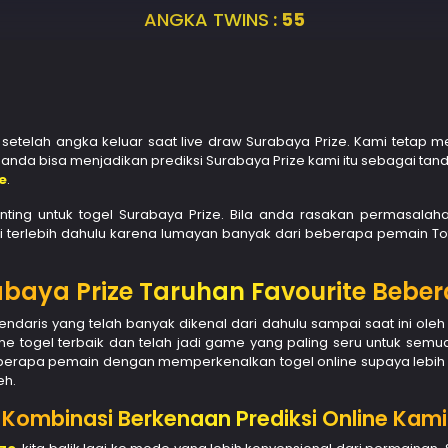
ANGKA TWINS
:
55
☆☆☆
Prediksi Togel MPLTOTO
☆☆☆
e setelah angka keluar saat live draw Surabaya Prize. Kami tetap
anda bisa menjadikan prediksi Surabaya Prize kami itu sebagai tanding
e
.
enting untuk togel Surabaya Prize. Bila anda rasakan permasalaha
ni terlebih dahulu karena lumayan banyak dari beberapa pemain Tot
abaya Prize Taruhan Favourite Beber
endaris yang telah banyak dikenal dari dahulu sampai saat ini ole
ame togel terbaik dan telah jadi game yang paling seru untuk semu
berapa pemain dengan memperkenalkan togel online supaya lebih
eh.
Kombinasi Berkenaan Prediksi Online Kami