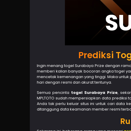
Prediksi Tog
Ingin menang togel Surabaya Prize dengan ram
memberi kalian banyak bocoran angka togel yang
mencetak kemenangan yang tinggi. Maka untuk pe
hari dengan resmi dan akurat tentunya.
Semua pencinta
togel Surabaya Prize
, seka
MPLTOTO sudah mempersiapkan data prediksi togel
Anda tak perlu keluar situs ini untuk cari da
ditanggung data keamanan member resmi terban
Ru