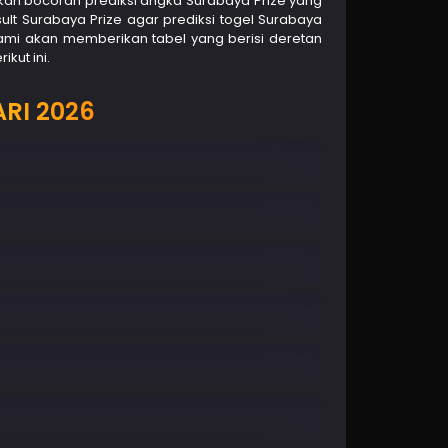
ikan bocoran prediksi angka Surabaya Prize yang
lt Surabaya Prize agar prediksi togel Surabaya
Kami akan memberikan tabel yang berisi deretan
kut ini.
ARI 2026