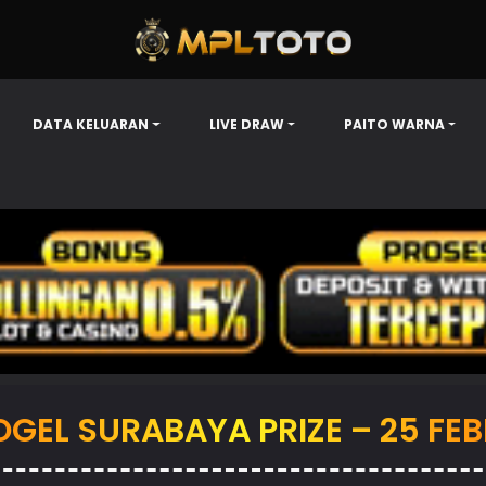
DATA KELUARAN
LIVE DRAW
PAITO WARNA
OGEL SURABAYA PRIZE – 25 FE