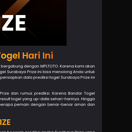
ogel Hari Ini
Anda bergabung dengan MPLTOTO. Karena kami akan
gel Surabaya Prize ini bisa menolong Anda untuk
rsiapkan data prediksi togel Surabaya Prize ini
Prize dan rumus prediksi. Karena Bandar Togel
result togel yang up-date sehari-harinya. Hingga
ng beberapa pemain dengan benar-benar aman dan
IZE