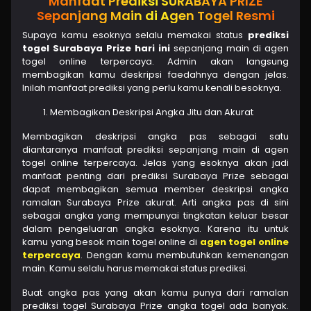
Manfaat Prediksi
SURABAYA PRIZE
Sepanjang Main di Agen Togel Resmi
Supaya kamu esoknya selalu memakai status
prediksi
togel
Surabaya Prize hari ini
sepanjang main di agen
togel online terpercaya. Admin akan langsung
membagikan kamu deskripsi faedahnya dengan jelas.
Inilah manfaat prediksi yang perlu kamu kenali besoknya.
Membagikan Deskripsi Angka Jitu dan Akurat
Membagikan deskripsi angka pas sebagai satu
diantaranya manfaat prediksi sepanjang main di agen
togel online terpercaya. Jelas yang esoknya akan jadi
manfaat penting dari prediksi Surabaya Prize sebagai
dapat membagikan semua member deskripsi angka
ramalan Surabaya Prize akurat. Arti angka pas di sini
sebagai angka yang mempunyai tingkatan keluar besar
dalam pengeluaran angka esoknya. Karena itu untuk
kamu yang besok main togel online di
agen togel online
terpercaya
. Dengan kamu membutuhkan kemenangan
main. Kamu selalu harus memakai status prediksi.
Buat angka pas yang akan kamu punya dari ramalan
prediksi togel Surabaya Prize angka togel ada banyak.