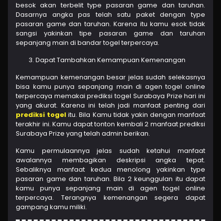
besok akan terbelit type pasaran game dan taruhan.
Dasarnya angka pas telah satu paket dengan type
pasaran game dan taruhan. Karena itu kamu esok tidak
sangsi yakinkan tipe pasaran game dan taruhan
sepanjang main di bandar togel terpercaya.
Dapat Tambahkan Kemampuan Kemenangan
Kemampuan kemenangan besar jelas sudah selekasnya
bisa kamu punya sepanjang main di agen togel online
terpercaya memakai prediksi togel Surabaya Prize hari ini
yang akurat. Karena ini telah jadi manfaat penting dari
prediksi togel
itu. Bila Kamu tidak yakin dengan manfaat
terakhir ini. Kamu dapat tonton kembali 2 manfaat prediksi
Surabaya Prize yang telah admin berikan.
Kamu permulaannya jelas sudah ketahui manfaat
awalannya membagikan deskripsi angka tepat.
Sebaliknya manfaat kedua menolong yakinkan type
pasaran game dan taruhan. Bila 2 keunggulan itu dapat
kamu punya sepanjang main di agen togel online
terpercaya. Terangnya kemenangan segera dapat
gampang kamu miliki.