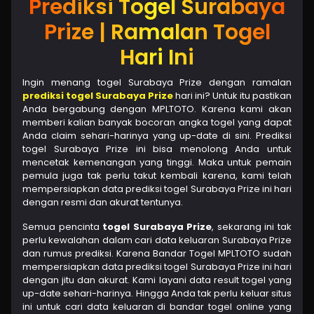
Prediksi Togel Surabaya
Prize | Ramalan Togel
Hari Ini
Ingin menang togel Surabaya Prize dengan ramalan
prediksi togel Surabaya Prize
hari ini? Untuk itu pastikan
Anda bergabung dengan MPLTOTO. Karena kami akan
memberi kalian banyak bocoran angka togel yang dapat
Anda claim sehari-harinya yang up-date di sini. Prediksi
togel Surabaya Prize ini bisa menolong Anda untuk
mencetak kemenangan yang tinggi. Maka untuk pemain
pemula juga tak perlu takut kembali karena, kami telah
mempersiapkan data prediksi togel Surabaya Prize ini hari
dengan resmi dan akurat tentunya.
Semua pencinta
togel Surabaya Prize
, sekarang ini tak
perlu kewalahan dalam cari data keluaran Surabaya Prize
dan rumus prediksi. Karena Bandar Togel MPLTOTO sudah
mempersiapkan data prediksi togel Surabaya Prize ini hari
dengan jitu dan akurat. Kami layani data result togel yang
up-date sehari-harinya. Hingga Anda tak perlu keluar situs
ini untuk cari data keluaran di bandar togel online yang