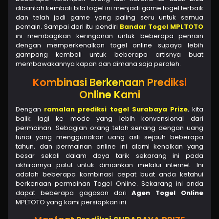
dibantah kembali bila togel ini menjadi game togel terbaik
dan telah jadi game yang paling seru untuk semua
pemain. Sampai dari itu pendiri
Bandar Togel MPLTOTO
ini membagikan keringanan untuk beberapa pemain
dengan memperkenalkan togel online supaya lebih
gampang kembali untuk beberapa artisnya buat
membawakannya kapan dan dimana saja peroleh.
Kombinasi Berkenaan Prediksi
Online Kami
Dengan
ramalan
prediksi
togel Surabaya Prize
, kita
balik lagi ke mode yang lebih konvensional dari
permainan. Sebagian orang telah senang dengan uang
tunai yang menggunakan uang asli sejauh beberapa
tahun, dan permainan online ini alami kenaikan yang
besar sekali dalam daya tarik sekarang ini pada
akhirannya patut untuk dimainkan melalui internet. Ini
adalah beberapa kombinasi cepat buat anda ketahui
berkenaan permainan Togel Online. Sekarang ini anda
dapat beberapa gagasan dari
Agen
Togel Online
MPLTOTO yang kami persiapkan ini.