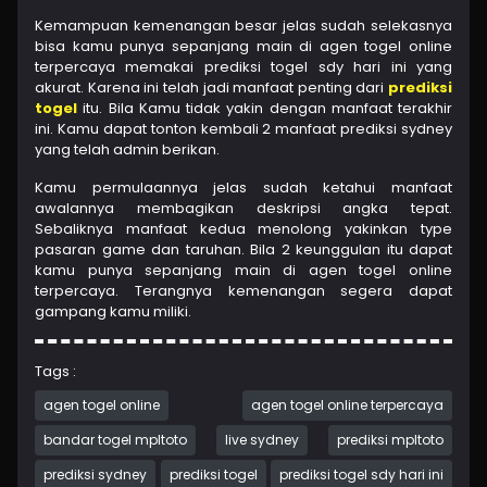
Kemampuan kemenangan besar jelas sudah selekasnya
bisa kamu punya sepanjang main di agen togel online
terpercaya memakai prediksi togel sdy hari ini yang
akurat. Karena ini telah jadi manfaat penting dari
prediksi
togel
itu. Bila Kamu tidak yakin dengan manfaat terakhir
ini. Kamu dapat tonton kembali 2 manfaat prediksi sydney
yang telah admin berikan.
Kamu permulaannya jelas sudah ketahui manfaat
awalannya membagikan deskripsi angka tepat.
Sebaliknya manfaat kedua menolong yakinkan type
pasaran game dan taruhan. Bila 2 keunggulan itu dapat
kamu punya sepanjang main di agen togel online
terpercaya. Terangnya kemenangan segera dapat
gampang kamu miliki.
Tags :
agen togel online
agen togel online terpercaya
bandar togel mpltoto
live sydney
prediksi mpltoto
prediksi sydney
prediksi togel
prediksi togel sdy hari ini