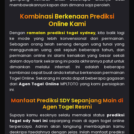
membawakannya kapan dan dimana saja peroleh.
Kombinasi Berkenaan Prediksi
Online Kami
Dengan
ramalan
prediksi
togel sydney
, kita balik lagi
ke mode yang lebih konvensional dari permainan.
Sebagian orang telah senang dengan uang tunai yang
menggunakan uang asli sejauh beberapa tahun, dan
permainan online ini alami kenaikan yang besar sekali
dalam daya tarik sekarang ini pada akhirannya patut untuk
dimainkan melalui internet. Ini adalah beberapa
kombinasi cepat buat anda ketahui berkenaan permainan
Togel Online. Sekarang ini anda dapat beberapa gagasan
dari
Agen
Togel Online
MPLTOTO yang kami persiapkan
ini.
Manfaat Prediksi
SDY
Sepanjang Main di
Agen Togel Resmi
Supaya kamu esoknya selalu memakai status
prediksi
togel
sdy hari ini
sepanjang main di agen togel online
terpercaya. Admin akan langsung membagikan kamu
deskripsi faedahnya dengan jelas. Inilah manfaat prediksi