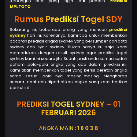
terbangun buat yang ingin jadi pemain
Prediksi
MPLTOTO
.
Rumus Prediksi Togel SDY
Sekarang ini, beberapa orang yang mencari
prediksi
sydney
hari ini. Karenanya, kami tiba untuk memberikan
bocoran prediksi angka sydney yang bersumber dari data
sydney dan syair sydney. Bukan hanya itu saja, kami
memadukan dengan result sydney agar prediksi togel
sydney kami ini secara jitu. Sudah pasti anda semua sudah
pahami pola-pola angka yang ada dalam prediksi ini.
Kami akan memberikan tabel yang berisi deretan angka
sama sesuai pola nya masing-masing. Mengharap
secara tepat dan diperhatikan angka yang kami berikan
berikut ini.
PREDIKSI TOGEL SYDNEY – 01
FEBRUARI 2026
ANGKA MAIN
:
1 6 0 3 8