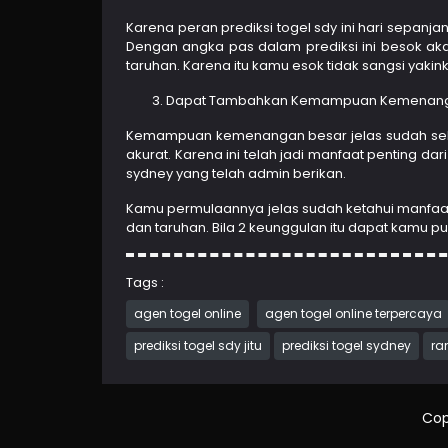
Karena peran prediksi togel sdy ini hari sepan
Dengan angka pas dalam prediksi ini besok ak
taruhan. Karena itu kamu esok tidak sangsi yaki
Dapat Tambahkan Kemampuan Kemenan
Kemampuan kemenangan besar jelas sudah seleka
akurat. Karena ini telah jadi manfaat penting dar
sydney yang telah admin berikan.
Kamu permulaannya jelas sudah ketahui manfaa
dan taruhan. Bila 2 keunggulan itu dapat kamu 
Tags :
agen togel online
agen togel online terpercaya
prediksi togel sdy jitu
prediksi togel sydney
ra
Cop