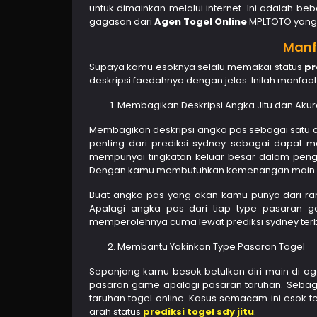
untuk dimainkan melalui internet. Ini adalah 
gagasan dari
Agen
Togel Online
MPLTOTO yang k
Manf
Supaya kamu esoknya selalu memakai status
pr
deskripsi faedahnya dengan jelas. Inilah manfaat
Membagikan Deskripsi Angka Jitu dan Akur
Membagikan deskripsi angka pas sebagai satu di
penting dari prediksi sydney sebagai dapat 
mempunyai tingkatan keluar besar dalam penge
Dengan kamu membutuhkan kemenangan main. Ka
Buat angka pas yang akan kamu punya dari ram
Apalagi angka pas dari tiap type pasaran 
memperolehnya cuma lewat prediksi sydney terb
Membantu Yakinkan Type Pasaran Togel
Sepanjang kamu besok betulkan diri main di ag
pasaran game apalagi pasaran taruhan. Seba
taruhan togel online. Kasus semacam ini esok
arah status
prediksi
togel sdy jitu
.