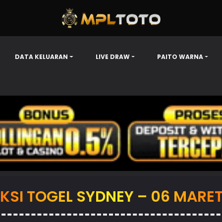
DATA KELUARAN
LIVE DRAW
PAITO WARNA
IKSI TOGEL SYDNEY – 06 MARET