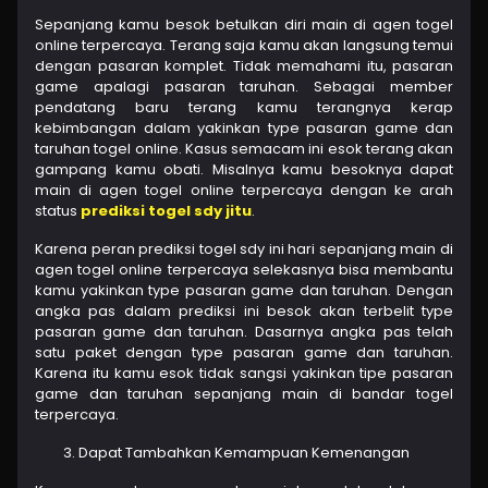
Sepanjang kamu besok betulkan diri main di agen togel
online terpercaya. Terang saja kamu akan langsung temui
dengan pasaran komplet. Tidak memahami itu, pasaran
game apalagi pasaran taruhan. Sebagai member
pendatang baru terang kamu terangnya kerap
kebimbangan dalam yakinkan type pasaran game dan
taruhan togel online. Kasus semacam ini esok terang akan
gampang kamu obati. Misalnya kamu besoknya dapat
main di agen togel online terpercaya dengan ke arah
status
prediksi
togel sdy jitu
.
Karena peran prediksi togel sdy ini hari sepanjang main di
agen togel online terpercaya selekasnya bisa membantu
kamu yakinkan type pasaran game dan taruhan. Dengan
angka pas dalam prediksi ini besok akan terbelit type
pasaran game dan taruhan. Dasarnya angka pas telah
satu paket dengan type pasaran game dan taruhan.
Karena itu kamu esok tidak sangsi yakinkan tipe pasaran
game dan taruhan sepanjang main di bandar togel
terpercaya.
Dapat Tambahkan Kemampuan Kemenangan