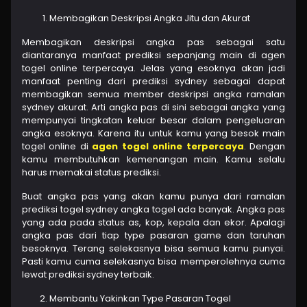
Membagikan Deskripsi Angka Jitu dan Akurat
Membagikan deskripsi angka pas sebagai satu
diantaranya manfaat prediksi sepanjang main di agen
togel online terpercaya. Jelas yang esoknya akan jadi
manfaat penting dari prediksi sydney sebagai dapat
membagikan semua member deskripsi angka ramalan
sydney akurat. Arti angka pas di sini sebagai angka yang
mempunyai tingkatan keluar besar dalam pengeluaran
angka esoknya. Karena itu untuk kamu yang besok main
togel online di
agen togel online terpercaya
. Dengan
kamu membutuhkan kemenangan main. Kamu selalu
harus memakai status prediksi.
Buat angka pas yang akan kamu punya dari ramalan
prediksi togel sydney angka togel ada banyak. Angka pas
yang ada pada status as, kop, kepala dan ekor. Apalagi
angka pas dari tiap type pasaran game dan taruhan
besoknya. Terang selekasnya bisa semua kamu punyai.
Pasti kamu cuma selekasnya bisa memperolehnya cuma
lewat prediksi sydney terbaik.
Membantu Yakinkan Type Pasaran Togel