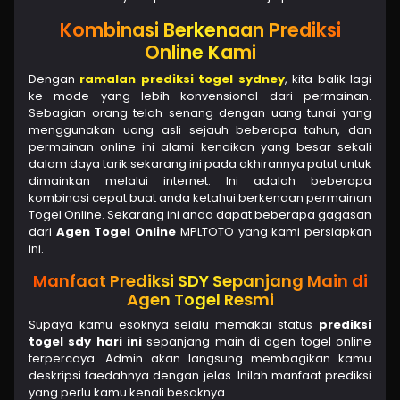
Kombinasi Berkenaan Prediksi
Online Kami
Dengan
ramalan
prediksi
togel sydney
, kita balik lagi
ke mode yang lebih konvensional dari permainan.
Sebagian orang telah senang dengan uang tunai yang
menggunakan uang asli sejauh beberapa tahun, dan
permainan online ini alami kenaikan yang besar sekali
dalam daya tarik sekarang ini pada akhirannya patut untuk
dimainkan melalui internet. Ini adalah beberapa
kombinasi cepat buat anda ketahui berkenaan permainan
Togel Online. Sekarang ini anda dapat beberapa gagasan
dari
Agen
Togel Online
MPLTOTO yang kami persiapkan
ini.
Manfaat Prediksi
SDY
Sepanjang Main di
Agen Togel Resmi
Supaya kamu esoknya selalu memakai status
prediksi
togel
sdy hari ini
sepanjang main di agen togel online
terpercaya. Admin akan langsung membagikan kamu
deskripsi faedahnya dengan jelas. Inilah manfaat prediksi
yang perlu kamu kenali besoknya.