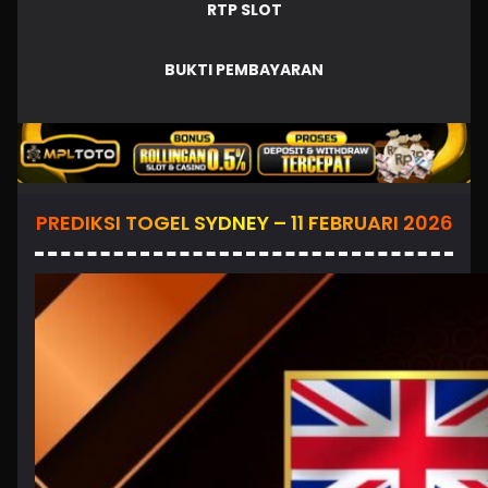
RTP SLOT
BUKTI PEMBAYARAN
PREDIKSI TOGEL SYDNEY – 11 FEBRUARI 2026