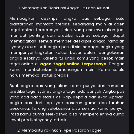
Membagikan Deskripsi Angka Jitu dan Akurat
Membagikan deskripsi angka pas sebagai satu
diantaranya manfaat prediksi sepanjang main di agen
togel online terpercaya. Jelas yang esoknya akan jadi
manfaat penting dari prediksi sydney sebagai dapat
membagikan semua member deskripsi angka ramalan
sydney akurat. Arti angka pas di sini sebagai angka yang
mempunyai tingkatan keluar besar dalam pengeluaran
angka esoknya. Karena itu untuk kamu yang besok main
togel online di
agen togel online terpercaya
. Dengan
kamu membutuhkan kemenangan main. Kamu selalu
harus memakai status prediksi.
Buat angka pas yang akan kamu punya dari ramalan
prediksi togel sydney angka togel ada banyak. Angka pas
yang ada pada status as, kop, kepala dan ekor. Apalagi
angka pas dari tiap type pasaran game dan taruhan
besoknya. Terang selekasnya bisa semua kamu punyai.
Pasti kamu cuma selekasnya bisa memperolehnya cuma
lewat prediksi sydney terbaik.
Membantu Yakinkan Type Pasaran Togel