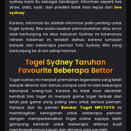
sydney kami itu sebagai tandingan. Informasi seperti live
draw, data, syair, dan prediksi tidak bisa lepas dari
live
sydney
.
Karena, informasi itu adalah informasi palin penting untuk
togel sydney. Bila anda rasakan permasalahan atau error
saat berkunjung ke situs keluaran Sydney ini karenanya
refresh halaman ini terlebih dahulu karena lumayan
banyak dari beberapa pemain Toto Sydney Wla yang
berkunjung ke di sini setiap harinya.
Togel Sydney Taruhan
Favourite Beberapa Bettor
Togel sydney ini menjadi premainan legendaris yang telah
banyak dikenal dari dahulu sampai saat ini oleh beberapa
kelompok orang-tua. Karena itu tidak bisa dibantah
kembali bila togel ini menjadi game togel terbaik dan
telah jadi game yang paling seru untuk semua pemain.
Sampai dari itu pendiri
Bandar Togel MPLTOTO
ini
membagikan keringanan untuk beberapa pemain
dengan memperkenalkan togel online supaya lebih
gampang kembali untuk beberapa artisnya buat
membawakannya kapan dan dimana saja peroleh.