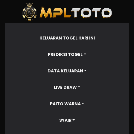
KELUARAN TOGEL HARI INI
PREDIKSI TOGEL
DATA KELUARAN
LIVE DRAW
PAITO WARNA
SYAIR