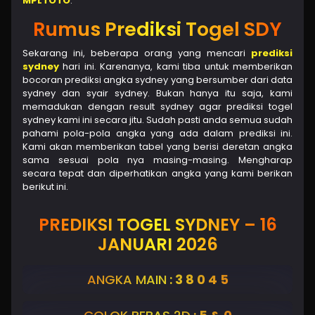
MPLTOTO
.
Rumus Prediksi Togel SDY
Sekarang ini, beberapa orang yang mencari
prediksi
sydney
hari ini. Karenanya, kami tiba untuk memberikan
bocoran prediksi angka sydney yang bersumber dari data
sydney dan syair sydney. Bukan hanya itu saja, kami
memadukan dengan result sydney agar prediksi togel
sydney kami ini secara jitu. Sudah pasti anda semua sudah
pahami pola-pola angka yang ada dalam prediksi ini.
Kami akan memberikan tabel yang berisi deretan angka
sama sesuai pola nya masing-masing. Mengharap
secara tepat dan diperhatikan angka yang kami berikan
berikut ini.
PREDIKSI TOGEL SYDNEY – 16
JANUARI 2026
ANGKA MAIN
:
3 8 0 4 5