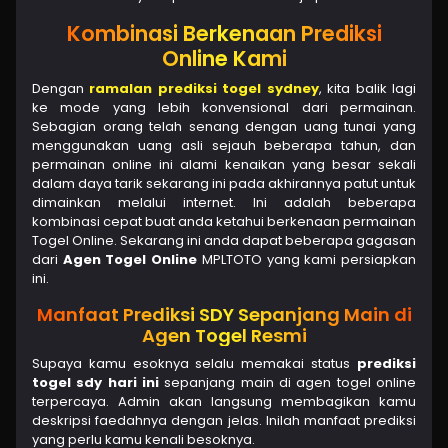
Kombinasi Berkenaan Prediksi
Online Kami
Dengan
ramalan
prediksi
togel sydney
, kita balik lagi
ke mode yang lebih konvensional dari permainan.
Sebagian orang telah senang dengan uang tunai yang
menggunakan uang asli sejauh beberapa tahun, dan
permainan online ini alami kenaikan yang besar sekali
dalam daya tarik sekarang ini pada akhirannya patut untuk
dimainkan melalui internet. Ini adalah beberapa
kombinasi cepat buat anda ketahui berkenaan permainan
Togel Online. Sekarang ini anda dapat beberapa gagasan
dari
Agen
Togel Online
MPLTOTO yang kami persiapkan
ini.
Manfaat Prediksi
SDY
Sepanjang Main di
Agen Togel Resmi
Supaya kamu esoknya selalu memakai status
prediksi
togel
sdy hari ini
sepanjang main di agen togel online
terpercaya. Admin akan langsung membagikan kamu
deskripsi faedahnya dengan jelas. Inilah manfaat prediksi
yang perlu kamu kenali besoknya.